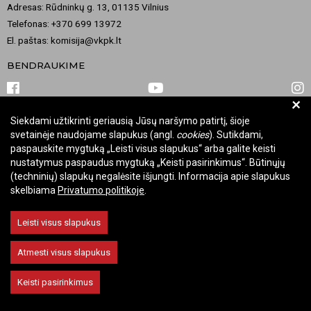
Adresas: Rūdninkų g. 13, 01135 Vilnius
Telefonas: +370 699 13972
El. paštas: komisija@vkpk.lt
BENDRAUKIME
+
Siekdami užtikrinti geriausią Jūsų naršymo patirtį, šioje
© 2026 Valstybinė kultūros paveldo komisija. Visos teisės saugomos.
svetainėje naudojame slapukus (angl.
cookies
). Sutikdami,
Keisti slapukų nustatymus
paspauskite mygtuką „Leisti visus slapukus“ arba galite keisti
nustatymus paspaudus mygtuką „Keisti pasirinkimus“. Būtinųjų
(techninių) slapukų negalėsite išjungti. Informacija apie slapukus
skelbiama
Privatumo politikoje
.
Leisti visus slapukus
Atmesti visus slapukus
Keisti pasirinkimus