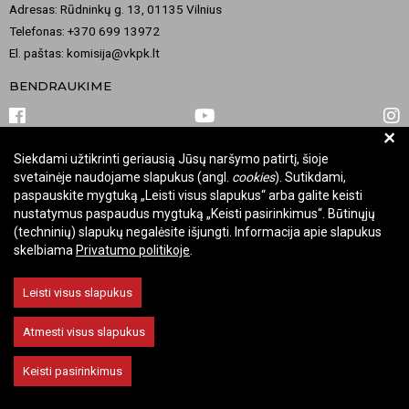
Adresas: Rūdninkų g. 13, 01135 Vilnius
Telefonas: +370 699 13972
El. paštas: komisija@vkpk.lt
BENDRAUKIME
+
Siekdami užtikrinti geriausią Jūsų naršymo patirtį, šioje
© 2026 Valstybinė kultūros paveldo komisija. Visos teisės saugomos.
svetainėje naudojame slapukus (angl.
cookies
). Sutikdami,
Keisti slapukų nustatymus
paspauskite mygtuką „Leisti visus slapukus“ arba galite keisti
nustatymus paspaudus mygtuką „Keisti pasirinkimus“. Būtinųjų
(techninių) slapukų negalėsite išjungti. Informacija apie slapukus
skelbiama
Privatumo politikoje
.
Leisti visus slapukus
Atmesti visus slapukus
Keisti pasirinkimus