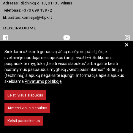
Adresas: Rūdninkų g. 13, 01135 Vilnius
Telefonas: +370 699 13972
El. paštas: komisija@vkpk.lt
BENDRAUKIME
+
Siekdami užtikrinti geriausią Jūsų naršymo patirtį, šioje
© 2026 Valstybinė kultūros paveldo komisija. Visos teisės saugomos.
svetainėje naudojame slapukus (angl.
cookies
). Sutikdami,
Keisti slapukų nustatymus
paspauskite mygtuką „Leisti visus slapukus“ arba galite keisti
nustatymus paspaudus mygtuką „Keisti pasirinkimus“. Būtinųjų
(techninių) slapukų negalėsite išjungti. Informacija apie slapukus
skelbiama
Privatumo politikoje
.
Leisti visus slapukus
Atmesti visus slapukus
Keisti pasirinkimus