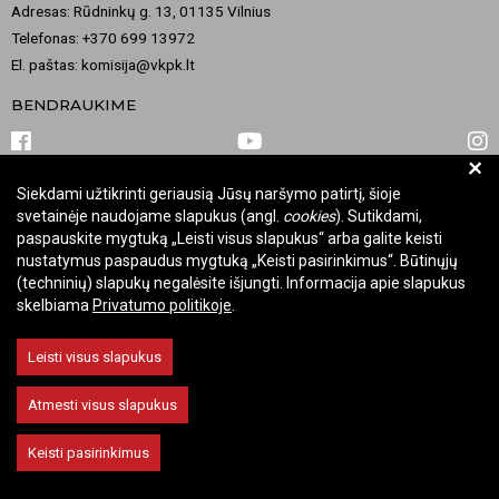
Adresas: Rūdninkų g. 13, 01135 Vilnius
Telefonas: +370 699 13972
El. paštas: komisija@vkpk.lt
BENDRAUKIME
+
Siekdami užtikrinti geriausią Jūsų naršymo patirtį, šioje
© 2026 Valstybinė kultūros paveldo komisija. Visos teisės saugomos.
svetainėje naudojame slapukus (angl.
cookies
). Sutikdami,
Keisti slapukų nustatymus
paspauskite mygtuką „Leisti visus slapukus“ arba galite keisti
nustatymus paspaudus mygtuką „Keisti pasirinkimus“. Būtinųjų
(techninių) slapukų negalėsite išjungti. Informacija apie slapukus
skelbiama
Privatumo politikoje
.
Leisti visus slapukus
Atmesti visus slapukus
Keisti pasirinkimus