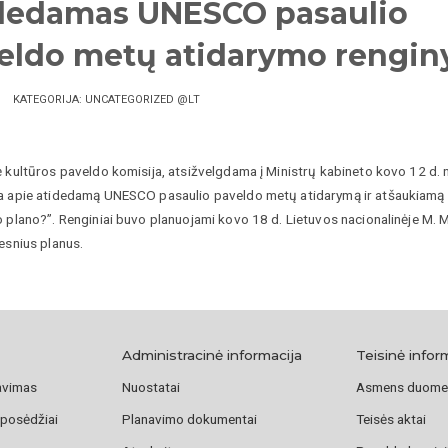
dedamas UNESCO pasaulio
eldo metų atidarymo rengin
KATEGORIJA: UNCATEGORIZED @LT
ė kultūros paveldo komisija, atsižvelgdama į Ministrų kabineto kovo 12 d.
a apie atidedamą UNESCO pasaulio paveldo metų atidarymą ir atšaukiamą ek
o plano?”. Renginiai buvo planuojami kovo 18 d. Lietuvos nacionalinėje M.
esnius planus.
Administracinė informacija
Teisinė infor
avimas
Nuostatai
Asmens duome
 posėdžiai
Planavimo dokumentai
Teisės aktai