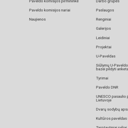
Paveldo komisijos pirmininkė
Darbo grupės
Paveldo komisijos nariai
Paslaugos
Naujienos
Renginiai
Galerijos
Leidiniai
Projektai
U-Paveldas
Siūlymų U-Paveld
bazei pildyti anket
Tyrimai
Paveldo DNR
UNESCO pasaulio 
Lietuvoje
Dvarų sodybų aps
Kultūros paveldas
Tarptautiniai ryšiai