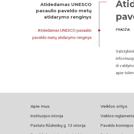
Ati
Atidedamas UNESCO
pasaulio paveldo metų
pav
atidarymo renginys
Atidedamas UNESCO pasaulio
PRADŽIA
paveldo metų atidarymo renginys
Valstybin
informuoj
iš valdym
apie tolim
Apie mus
Veiklos sritys
Institucijos istorija
Veiklos reglament
Pastato Rūdninkų g. 13 istorija
Paveldo komisijos