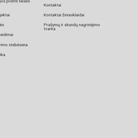
os priimti teisės
Kontaktai
jektai
Kontaktai žiniasklaidai
zės
Prašymų ir skundų nagrinėjimo
tvarka
žeidimai
avimo stebėsena
ika