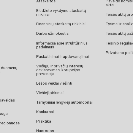
Ataskaitos
Paveldo komisij
aktai
Biudžeto vykdymo ataskaitų
rinkiniai
Teisės aktų pro
Finansinių ataskaitų rinkiniai
Tyrimai ir anali
Darbo užmokestis
Teisės aktų pa
Informacija apie struktūrinius
Teisinio reguli
padalinius
Privatumo polit
Paskatinimai ir apdovanojimai
Viešųjų ir privačių interesų
o duomenų
deklaravimas, korupcijos
a
prevencija
Lėšos veiklai viešinti
Viešieji pirkimai
paveldas
Tarnybiniai lengvieji automobiliai
Konkursai
auga
Praktika
 regionuose
Nuorodos