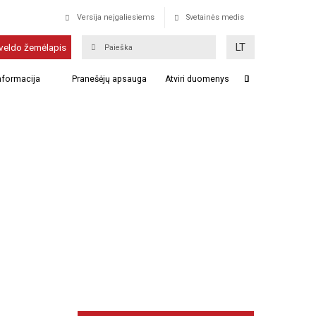
Versija neįgaliesiems
Svetainės medis
LT
veldo žemėlapis
informacija
Pranešėjų apsauga
Atviri duomenys