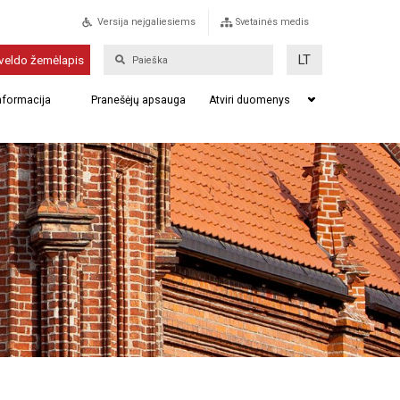
Versija neįgaliesiems
Svetainės medis
LT
veldo žemėlapis
informacija
Pranešėjų apsauga
Atviri duomenys