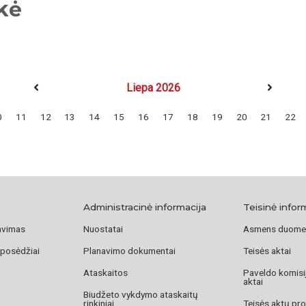
kė
Liepa 2026
0
11
12
13
14
15
16
17
18
19
20
21
22
Administracinė informacija
Teisinė infor
avimas
Nuostatai
Asmens duome
 posėdžiai
Planavimo dokumentai
Teisės aktai
Ataskaitos
Paveldo komisij
aktai
Biudžeto vykdymo ataskaitų
rinkiniai
Teisės aktų pro