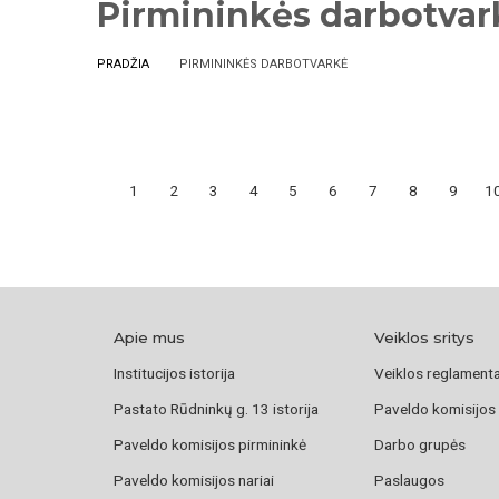
Pirmininkės darbotvar
PRADŽIA
PIRMININKĖS DARBOTVARKĖ
1
2
3
4
5
6
7
8
9
1
Apie mus
Veiklos sritys
Institucijos istorija
Veiklos reglament
Pastato Rūdninkų g. 13 istorija
Paveldo komisijos
Paveldo komisijos pirmininkė
Darbo grupės
Paveldo komisijos nariai
Paslaugos