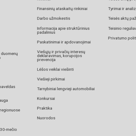
Finansinių ataskaitų rinkiniai
Tyrimai ir anali
Darbo užmokestis
Teisės aktų pa
Informacija apie struktūrinius
Teisinio reguli
padalinius
Privatumo polit
Paskatinimai ir apdovanojimai
Viešųjų ir privačių interesų
o duomenų
deklaravimas, korupcijos
a
prevencija
Lėšos veiklai viešinti
Viešieji pirkimai
paveldas
Tarnybiniai lengvieji automobiliai
Konkursai
auga
Praktika
 regionuose
Nuorodos
 30-mečio