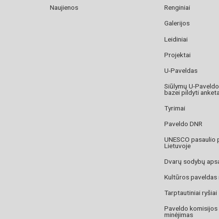
Naujienos
Renginiai
Galerijos
Leidiniai
Projektai
U-Paveldas
Siūlymų U-Paveld
bazei pildyti anket
Tyrimai
Paveldo DNR
UNESCO pasaulio 
Lietuvoje
Dvarų sodybų aps
Kultūros paveldas
Tarptautiniai ryšiai
Paveldo komisijos
minėjimas