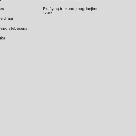
zės
Prašymų ir skundų nagrinėjimo
tvarka
žeidimai
avimo stebėsena
ika