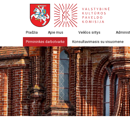
Pradžia
Apie mus
Veiklos sritys
Administ
Pirmininkės darbotvarkė
Konsultavimasis su visuomene