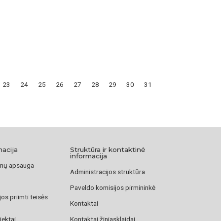
23
24
25
26
27
28
29
30
31
macija
Struktūra ir kontaktinė
informacija
nų apsauga
Administracijos struktūra
Paveldo komisijos pirmininkė
os priimti teisės
Kontaktai
jektai
Kontaktai žiniasklaidai