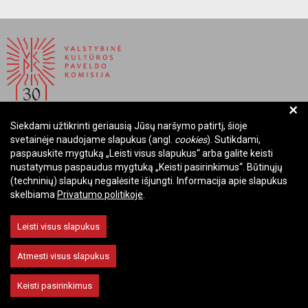
+
Siekdami užtikrinti geriausią Jūsų naršymo patirtį, šioje
BIUDŽETINĖ ĮSTAIGA LIETUVOS RESPUBLIKOS
svetainėje naudojame slapukus (angl.
cookies
). Sutikdami,
VALSTYBINĖ KULTŪROS PAVELDO KOMISIJA
paspauskite mygtuką „Leisti visus slapukus“ arba galite keisti
nustatymus paspaudus mygtuką „Keisti pasirinkimus“. Būtinųjų
Įmonės kodas: Juridinių asmenų registre 288700520
(techninių) slapukų negalėsite išjungti. Informacija apie slapukus
Adresas: Rūdninkų g. 13, 01135 Vilnius
skelbiama
Privatumo politikoje
.
Telefonas: +370 699 13972
El. paštas: komisija@vkpk.lt
Leisti visus slapukus
BENDRAUKIME
Atmesti visus slapukus
Keisti pasirinkimus