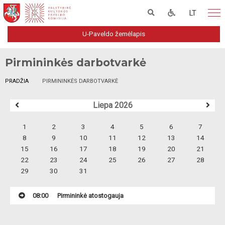
LT
U-Paveldo žemėlapis
Pirmininkės darbotvarkė
PRADŽIA
PIRMININKĖS DARBOTVARKĖ
Liepa 2026
1
2
3
4
5
6
7
8
9
10
11
12
13
14
15
16
17
18
19
20
21
22
23
24
25
26
27
28
29
30
31
08:00
Pirmininkė atostogauja