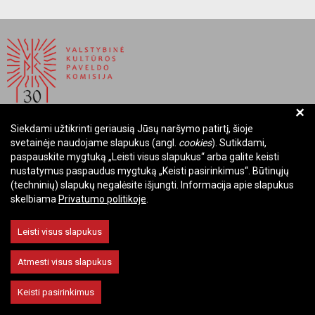
+
Siekdami užtikrinti geriausią Jūsų naršymo patirtį, šioje
BIUDŽETINĖ ĮSTAIGA LIETUVOS RESPUBLIKOS
svetainėje naudojame slapukus (angl.
cookies
). Sutikdami,
VALSTYBINĖ KULTŪROS PAVELDO KOMISIJA
paspauskite mygtuką „Leisti visus slapukus“ arba galite keisti
nustatymus paspaudus mygtuką „Keisti pasirinkimus“. Būtinųjų
Įmonės kodas: Juridinių asmenų registre 288700520
(techninių) slapukų negalėsite išjungti. Informacija apie slapukus
Adresas: Rūdninkų g. 13, 01135 Vilnius
skelbiama
Privatumo politikoje
.
Telefonas: +370 699 13972
El. paštas: komisija@vkpk.lt
Leisti visus slapukus
BENDRAUKIME
Atmesti visus slapukus
Keisti pasirinkimus