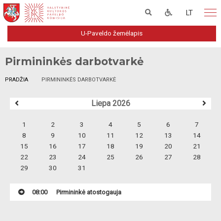
LT
U-Paveldo žemėlapis
Pirmininkės darbotvarkė
PRADŽIA
PIRMININKĖS DARBOTVARKĖ
Liepa 2026
1
2
3
4
5
6
7
8
9
10
11
12
13
14
15
16
17
18
19
20
21
22
23
24
25
26
27
28
29
30
31
08:00
Pirmininkė atostogauja