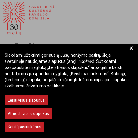
BIUDŽETINĖ ĮSTAIGA LIETUVOS RESPUBLIKOS
+
VALSTYBINĖ KULTŪROS PAVELDO KOMISIJA
Siekdami užtikrinti geriausią Jūsų naršymo patirtį, šioje
svetainėje naudojame slapukus (angl.
cookies
). Sutikdami,
Įmonės kodas: Juridinių asmenų registre 288700520
paspauskite mygtuką „Leisti visus slapukus“ arba galite keisti
Adresas: Rūdninkų g. 13, 01135 Vilnius
nustatymus paspaudus mygtuką „Keisti pasirinkimus“. Būtinųjų
Telefonas: +370 699 13972
(techninių) slapukų negalėsite išjungti. Informacija apie slapukus
skelbiama
Privatumo politikoje
.
El. paštas: komisija@vkpk.lt
BENDRAUKIME
Leisti visus slapukus
Atmesti visus slapukus
© 2026 Valstybinė kultūros paveldo komisija. Visos teisės saugomos.
Keisti pasirinkimus
Keisti slapukų nustatymus