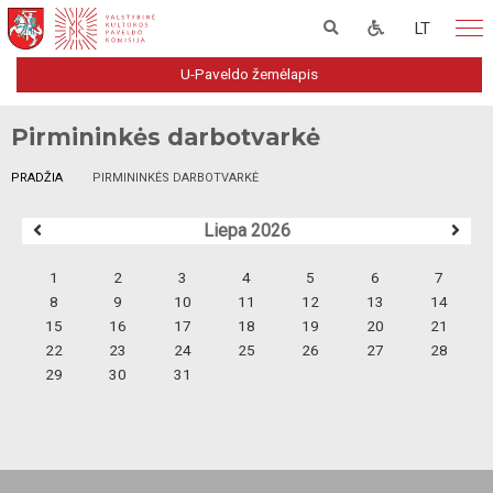
LT
U-Paveldo žemėlapis
Pirmininkės darbotvarkė
PRADŽIA
PIRMININKĖS DARBOTVARKĖ
Liepa 2026
1
2
3
4
5
6
7
8
9
10
11
12
13
14
15
16
17
18
19
20
21
22
23
24
25
26
27
28
29
30
31