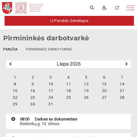
LT
U-Paveldo žemėlapis
Pirmininkės darbotvarkė
PRADŽIA
PIRMININKĖS DARBOTVARKĖ
Liepa 2026
1
2
3
4
5
6
7
8
9
10
11
12
13
14
15
16
17
18
19
20
21
22
23
24
25
26
27
28
29
30
31
08:00
Darbas su dokumentais
Rūdninkų g. 13, Vilnius