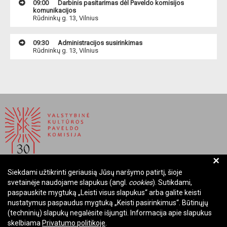
09:00
Darbinis pasitarimas dėl Paveldo komisijos
komunikacijos
Rūdninkų g. 13, Vilnius
09:30
Administracijos susirinkimas
Rūdninkų g. 13, Vilnius
+
Siekdami užtikrinti geriausią Jūsų naršymo patirtį, šioje
BIUDŽETINĖ ĮSTAIGA LIETUVOS RESPUBLIKOS
svetainėje naudojame slapukus (angl.
cookies
). Sutikdami,
VALSTYBINĖ KULTŪROS PAVELDO KOMISIJA
paspauskite mygtuką „Leisti visus slapukus“ arba galite keisti
nustatymus paspaudus mygtuką „Keisti pasirinkimus“. Būtinųjų
Įmonės kodas: Juridinių asmenų registre 288700520
(techninių) slapukų negalėsite išjungti. Informacija apie slapukus
Adresas: Rūdninkų g. 13, 01135 Vilnius
skelbiama
Privatumo politikoje
.