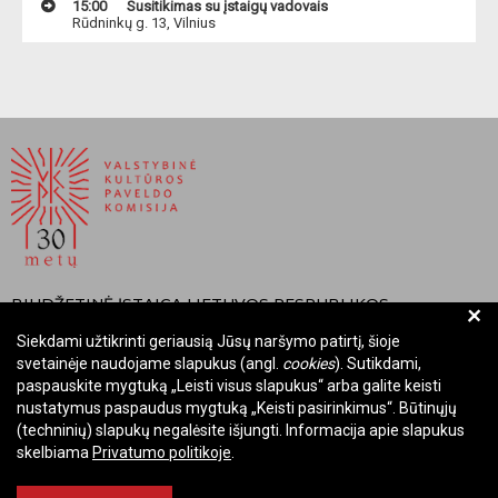
15:00
Susitikimas su įstaigų vadovais
Rūdninkų g. 13, Vilnius
BIUDŽETINĖ ĮSTAIGA LIETUVOS RESPUBLIKOS
+
VALSTYBINĖ KULTŪROS PAVELDO KOMISIJA
Siekdami užtikrinti geriausią Jūsų naršymo patirtį, šioje
svetainėje naudojame slapukus (angl.
cookies
). Sutikdami,
Įmonės kodas: Juridinių asmenų registre 288700520
paspauskite mygtuką „Leisti visus slapukus“ arba galite keisti
Adresas: Rūdninkų g. 13, 01135 Vilnius
nustatymus paspaudus mygtuką „Keisti pasirinkimus“. Būtinųjų
Telefonas: +370 699 13972
(techninių) slapukų negalėsite išjungti. Informacija apie slapukus
El. paštas: komisija@vkpk.lt
skelbiama
Privatumo politikoje
.
BENDRAUKIME