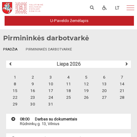
LT
U-Paveldo žemėlapis
Pirmininkės darbotvarkė
PRADŽIA
PIRMININKĖS DARBOTVARKĖ
Liepa 2026
1
2
3
4
5
6
7
8
9
10
11
12
13
14
15
16
17
18
19
20
21
22
23
24
25
26
27
28
29
30
31
08:00
Darbas su dokumentais
Rūdninkų g. 13, Vilnius