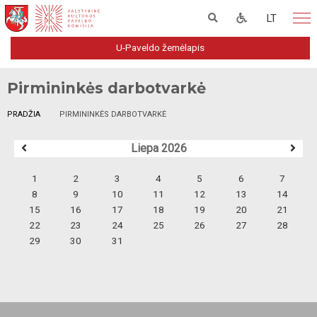
LT
U-Paveldo žemėlapis
Pirmininkės darbotvarkė
PRADŽIA
PIRMININKĖS DARBOTVARKĖ
Liepa 2026
1
2
3
4
5
6
7
8
9
10
11
12
13
14
15
16
17
18
19
20
21
22
23
24
25
26
27
28
29
30
31