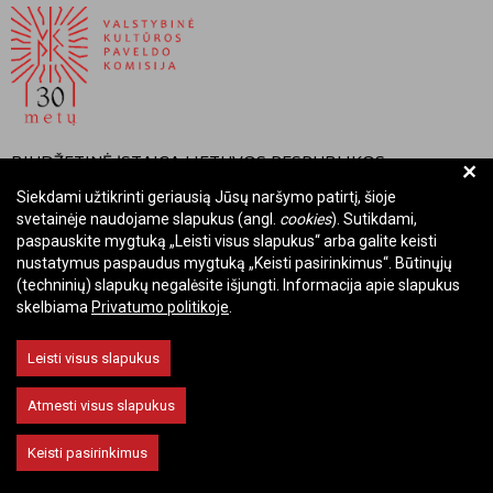
BIUDŽETINĖ ĮSTAIGA LIETUVOS RESPUBLIKOS
+
VALSTYBINĖ KULTŪROS PAVELDO KOMISIJA
Siekdami užtikrinti geriausią Jūsų naršymo patirtį, šioje
svetainėje naudojame slapukus (angl.
cookies
). Sutikdami,
Įmonės kodas: Juridinių asmenų registre 288700520
paspauskite mygtuką „Leisti visus slapukus“ arba galite keisti
Adresas: Rūdninkų g. 13, 01135 Vilnius
nustatymus paspaudus mygtuką „Keisti pasirinkimus“. Būtinųjų
Telefonas: +370 699 13972
(techninių) slapukų negalėsite išjungti. Informacija apie slapukus
skelbiama
Privatumo politikoje
.
El. paštas: komisija@vkpk.lt
BENDRAUKIME
Leisti visus slapukus
Atmesti visus slapukus
© 2026 Valstybinė kultūros paveldo komisija. Visos teisės saugomos.
Keisti pasirinkimus
Keisti slapukų nustatymus