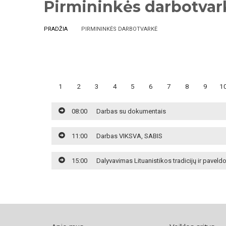
Pirmininkės darbotvar
PRADŽIA
PIRMININKĖS DARBOTVARKĖ
1
2
3
4
5
6
7
8
9
1
08:00
Darbas su dokumentais
11:00
Darbas VIKSVA, SABIS
15:00
Dalyvavimas Lituanistikos tradicijų ir pave