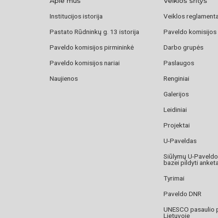
Apie mus
Veiklos sritys
Institucijos istorija
Veiklos reglament
Pastato Rūdninkų g. 13 istorija
Paveldo komisijos
Paveldo komisijos pirmininkė
Darbo grupės
Paveldo komisijos nariai
Paslaugos
Naujienos
Renginiai
Galerijos
Leidiniai
Projektai
U-Paveldas
Siūlymų U-Paveld
bazei pildyti anket
Tyrimai
Paveldo DNR
UNESCO pasaulio 
Lietuvoje