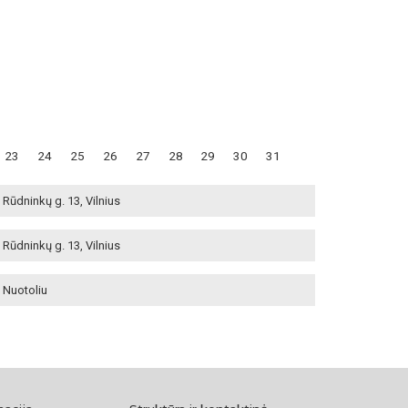
23
24
25
26
27
28
29
30
31
Rūdninkų g. 13, Vilnius
Rūdninkų g. 13, Vilnius
Nuotoliu