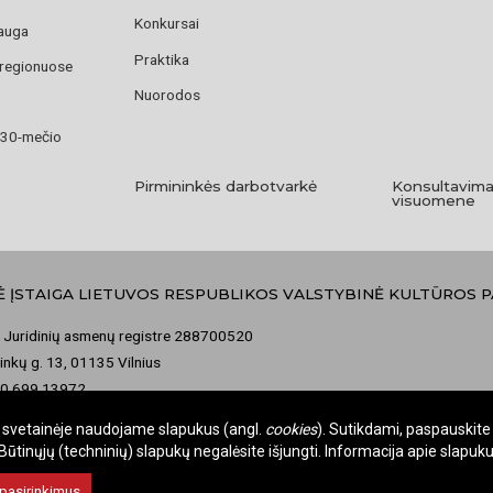
Konkursai
auga
Praktika
 regionuose
Nuorodos
 30-mečio
Pirmininkės darbotvarkė
Konsultavima
visuomene
Ė ĮSTAIGA LIETUVOS RESPUBLIKOS VALSTYBINĖ KULTŪROS 
 Juridinių asmenų registre 288700520
nkų g. 13, 01135 Vilnius
70 699 13972
misija@vkpk.lt
je svetainėje naudojame slapukus (angl.
cookies
). Sutikdami, paspauskite 
tinųjų (techninių) slapukų negalėsite išjungti. Informacija apie slapu
 pasirinkimus