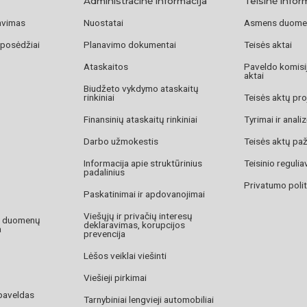
Administracinė informacija
Teisinė infor
avimas
Nuostatai
Asmens duome
 posėdžiai
Planavimo dokumentai
Teisės aktai
Ataskaitos
Paveldo komisij
aktai
Biudžeto vykdymo ataskaitų
rinkiniai
Teisės aktų pro
Finansinių ataskaitų rinkiniai
Tyrimai ir anali
Darbo užmokestis
Teisės aktų pa
Informacija apie struktūrinius
Teisinio reguli
padalinius
Privatumo polit
Paskatinimai ir apdovanojimai
Viešųjų ir privačių interesų
o duomenų
deklaravimas, korupcijos
a
prevencija
Lėšos veiklai viešinti
Viešieji pirkimai
paveldas
Tarnybiniai lengvieji automobiliai