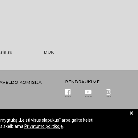
sis su
DUK
BENDRAUKIME
PAVELDO KOMISIJA
+
mygtuką „Leisti visus slapukus“ arba galite keisti
kus skelbiama
Privatumo politikoje
.