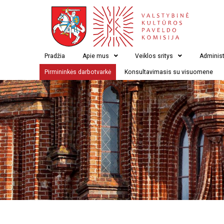
Pradžia
Apie mus
Veiklos sritys
Administ
Pirmininkės darbotvarkė
Konsultavimasis su visuomene