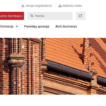
Versija neįgaliesiems
Svetainės medis
LT
veldo žemėlapis
informacija
Pranešėjų apsauga
Atviri duomenys