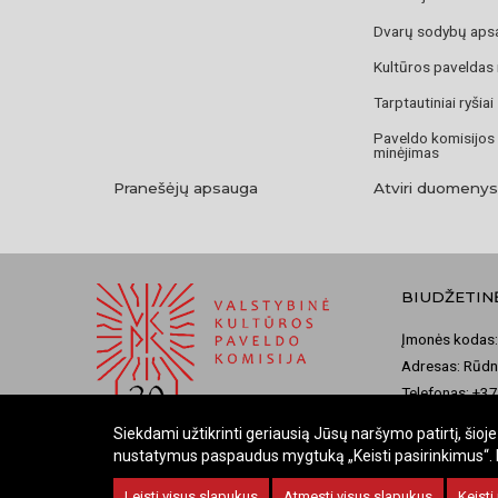
Dvarų sodybų aps
Kultūros paveldas
Tarptautiniai ryšiai
Paveldo komisijos
minėjimas
Pranešėjų apsauga
Atviri duomenys
BIUDŽETIN
Įmonės kodas:
Adresas: Rūdni
Telefonas: +3
El. paštas: ko
Siekdami užtikrinti geriausią Jūsų naršymo patirtį, šio
nustatymus paspaudus mygtuką „Keisti pasirinkimus“. Bū
Leisti visus slapukus
Atmesti visus slapukus
Keisti