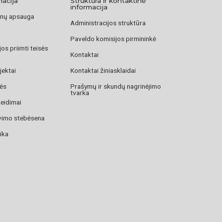
macija
Struktūra ir kontaktinė
informacija
nų apsauga
Administracijos struktūra
Paveldo komisijos pirmininkė
os priimti teisės
Kontaktai
jektai
Kontaktai žiniasklaidai
zės
Prašymų ir skundų nagrinėjimo
tvarka
žeidimai
avimo stebėsena
ika