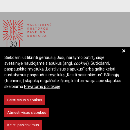
+
Siekdami užtikrinti geriausią Jūsų naršymo patirtį, šioje
BIUDŽETINĖ ĮSTAIGA LIETUVOS RESPUBLIKOS
svetainėje naudojame slapukus (angl.
cookies
). Sutikdami,
VALSTYBINĖ KULTŪROS PAVELDO KOMISIJA
paspauskite mygtuką „Leisti visus slapukus“ arba galite keisti
nustatymus paspaudus mygtuką „Keisti pasirinkimus“. Būtinųjų
Įmonės kodas: Juridinių asmenų registre 288700520
(techninių) slapukų negalėsite išjungti. Informacija apie slapukus
Adresas: Rūdninkų g. 13, 01135 Vilnius
skelbiama
Privatumo politikoje
.
Telefonas: +370 699 13972
El. paštas: komisija@vkpk.lt
Leisti visus slapukus
BENDRAUKIME
Atmesti visus slapukus
Keisti pasirinkimus