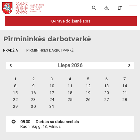
LT
U-Paveldo žemėlapis
Pirmininkės darbotvarkė
PRADŽIA
PIRMININKĖS DARBOTVARKĖ
Liepa 2026
1
2
3
4
5
6
7
8
9
10
11
12
13
14
15
16
17
18
19
20
21
22
23
24
25
26
27
28
29
30
31
08:00
Darbas su dokumentais
Rūdninkų g. 13, Vilnius