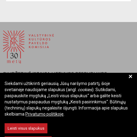
BIUDŽETINĖ ĮSTAIGA LIETUVOS RESPUBLIKOS
+
VALSTYBINĖ KULTŪROS PAVELDO KOMISIJA
Siekdami užtikrinti geriausią Jūsų naršymo patirtį, šioje
svetainėje naudojame slapukus (angl.
cookies
). Sutikdami,
Įmonės kodas: Juridinių asmenų registre 288700520
paspauskite mygtuką „Leisti visus slapukus“ arba galite keisti
Adresas: Rūdninkų g. 13, 01135 Vilnius
nustatymus paspaudus mygtuką „Keisti pasirinkimus“. Būtinųjų
Telefonas: +370 699 13972
(techninių) slapukų negalėsite išjungti. Informacija apie slapukus
skelbiama
Privatumo politikoje
.
El. paštas: komisija@vkpk.lt
BENDRAUKIME
Leisti visus slapukus