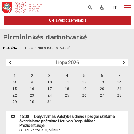
LT
U-Paveldo žemėlapis
Pirmininkės darbotvarkė
PRADŽIA
PIRMININKĖS DARBOTVARKĖ
Liepa 2026
1
2
3
4
5
6
7
8
9
10
11
12
13
14
15
16
17
18
19
20
21
22
23
24
25
26
27
28
29
30
31
16:00
Dalyvavimas Valstybės dienos progai skirtame
šventiniame priėmime Lietuvos Respublikos
Prezidentūroje
S. Daukanto a. 3, Vilnius