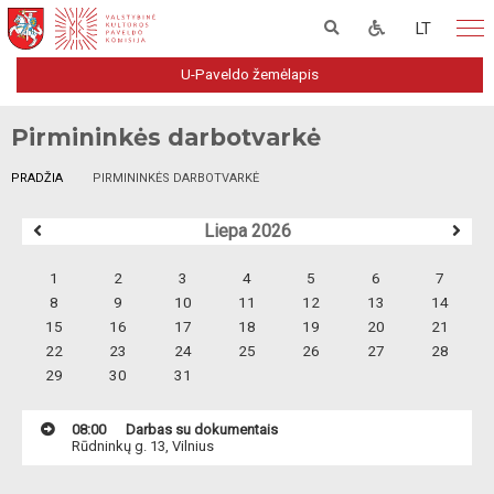
LT
U-Paveldo žemėlapis
Pirmininkės darbotvarkė
PRADŽIA
PIRMININKĖS DARBOTVARKĖ
Liepa 2026
1
2
3
4
5
6
7
8
9
10
11
12
13
14
15
16
17
18
19
20
21
22
23
24
25
26
27
28
29
30
31
08:00
Darbas su dokumentais
Rūdninkų g. 13, Vilnius