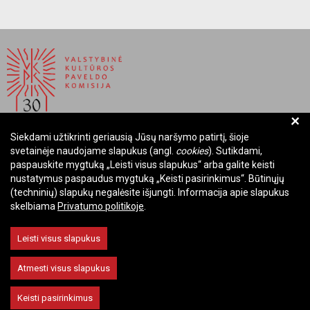
+
Siekdami užtikrinti geriausią Jūsų naršymo patirtį, šioje
BIUDŽETINĖ ĮSTAIGA LIETUVOS RESPUBLIKOS
svetainėje naudojame slapukus (angl.
cookies
). Sutikdami,
VALSTYBINĖ KULTŪROS PAVELDO KOMISIJA
paspauskite mygtuką „Leisti visus slapukus“ arba galite keisti
nustatymus paspaudus mygtuką „Keisti pasirinkimus“. Būtinųjų
Įmonės kodas: Juridinių asmenų registre 288700520
(techninių) slapukų negalėsite išjungti. Informacija apie slapukus
Adresas: Rūdninkų g. 13, 01135 Vilnius
skelbiama
Privatumo politikoje
.
Telefonas: +370 699 13972
El. paštas: komisija@vkpk.lt
Leisti visus slapukus
BENDRAUKIME
Atmesti visus slapukus
Keisti pasirinkimus