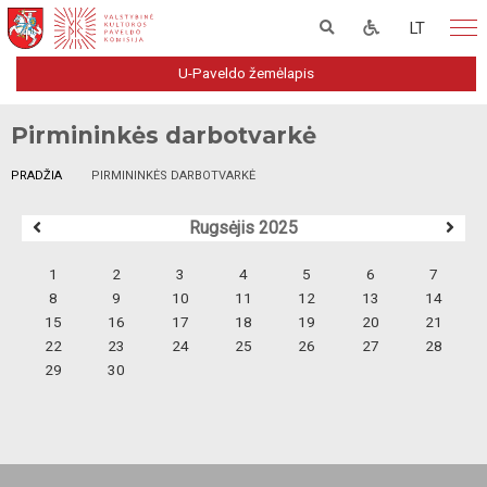
LT
U-Paveldo žemėlapis
Pirmininkės darbotvarkė
PRADŽIA
PIRMININKĖS DARBOTVARKĖ
Rugsėjis 2025
1
2
3
4
5
6
7
8
9
10
11
12
13
14
15
16
17
18
19
20
21
22
23
24
25
26
27
28
29
30