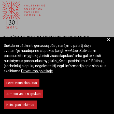
BIUDŽETINĖ ĮSTAIGA LIETUVOS RESPUBLIKOS
+
VALSTYBINĖ KULTŪROS PAVELDO KOMISIJA
Siekdami užtikrinti geriausią Jūsų naršymo patirtį, šioje
svetainėje naudojame slapukus (angl.
cookies
). Sutikdami,
Įmonės kodas: Juridinių asmenų registre 288700520
paspauskite mygtuką „Leisti visus slapukus“ arba galite keisti
Adresas: Rūdninkų g. 13, 01135 Vilnius
nustatymus paspaudus mygtuką „Keisti pasirinkimus“. Būtinųjų
Telefonas: +370 699 13972
(techninių) slapukų negalėsite išjungti. Informacija apie slapukus
skelbiama
Privatumo politikoje
.
El. paštas: komisija@vkpk.lt
BENDRAUKIME
Leisti visus slapukus
Atmesti visus slapukus
© 2026 Valstybinė kultūros paveldo komisija. Visos teisės saugomos.
Keisti pasirinkimus
Keisti slapukų nustatymus