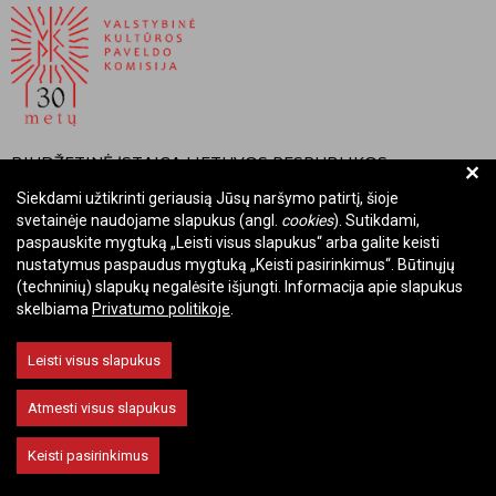
BIUDŽETINĖ ĮSTAIGA LIETUVOS RESPUBLIKOS
+
VALSTYBINĖ KULTŪROS PAVELDO KOMISIJA
Siekdami užtikrinti geriausią Jūsų naršymo patirtį, šioje
svetainėje naudojame slapukus (angl.
cookies
). Sutikdami,
Įmonės kodas: Juridinių asmenų registre 288700520
paspauskite mygtuką „Leisti visus slapukus“ arba galite keisti
Adresas: Rūdninkų g. 13, 01135 Vilnius
nustatymus paspaudus mygtuką „Keisti pasirinkimus“. Būtinųjų
Telefonas: +370 699 13972
(techninių) slapukų negalėsite išjungti. Informacija apie slapukus
skelbiama
Privatumo politikoje
.
El. paštas: komisija@vkpk.lt
BENDRAUKIME
Leisti visus slapukus
Atmesti visus slapukus
© 2026 Valstybinė kultūros paveldo komisija. Visos teisės saugomos.
Keisti pasirinkimus
Keisti slapukų nustatymus