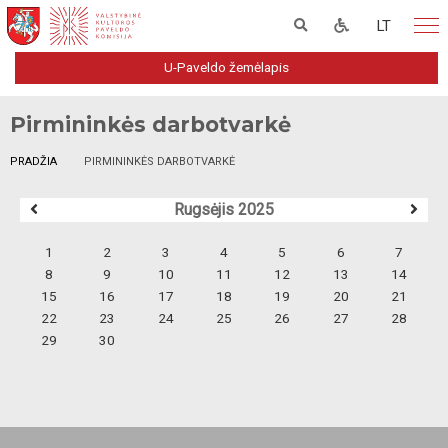
LT
U-Paveldo žemėlapis
Pirmininkės darbotvarkė
PRADŽIA
PIRMININKĖS DARBOTVARKĖ
Rugsėjis 2025
1
2
3
4
5
6
7
8
9
10
11
12
13
14
15
16
17
18
19
20
21
22
23
24
25
26
27
28
29
30