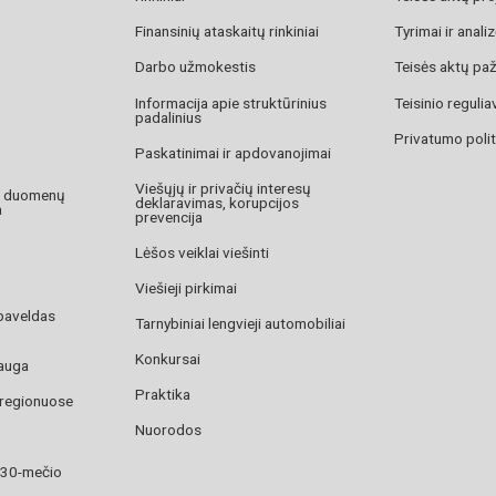
Finansinių ataskaitų rinkiniai
Tyrimai ir anali
Darbo užmokestis
Teisės aktų pa
Informacija apie struktūrinius
Teisinio reguli
padalinius
Privatumo polit
Paskatinimai ir apdovanojimai
Viešųjų ir privačių interesų
o duomenų
deklaravimas, korupcijos
a
prevencija
Lėšos veiklai viešinti
Viešieji pirkimai
paveldas
Tarnybiniai lengvieji automobiliai
Konkursai
auga
Praktika
 regionuose
Nuorodos
 30-mečio