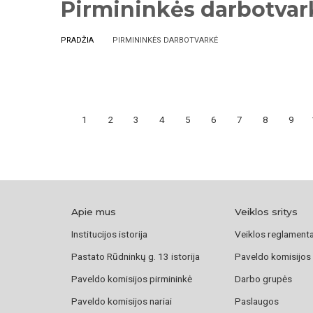
Pirmininkės darbotvar
PRADŽIA
PIRMININKĖS DARBOTVARKĖ
1
2
3
4
5
6
7
8
9
Apie mus
Veiklos sritys
Institucijos istorija
Veiklos reglament
Pastato Rūdninkų g. 13 istorija
Paveldo komisijos
Paveldo komisijos pirmininkė
Darbo grupės
Paveldo komisijos nariai
Paslaugos