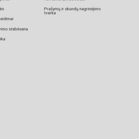
zės
Prašymų ir skundų nagrinėjimo
tvarka
žeidimai
avimo stebėsena
ika