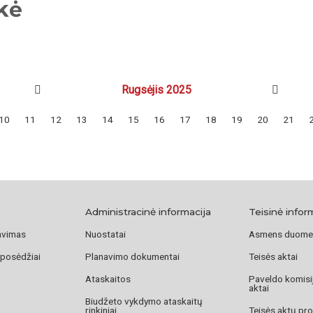
kė
Rugsėjis 2025
10
11
12
13
14
15
16
17
18
19
20
21
Administracinė informacija
Teisinė infor
avimas
Nuostatai
Asmens duome
 posėdžiai
Planavimo dokumentai
Teisės aktai
Ataskaitos
Paveldo komisij
aktai
Biudžeto vykdymo ataskaitų
rinkiniai
Teisės aktų pro