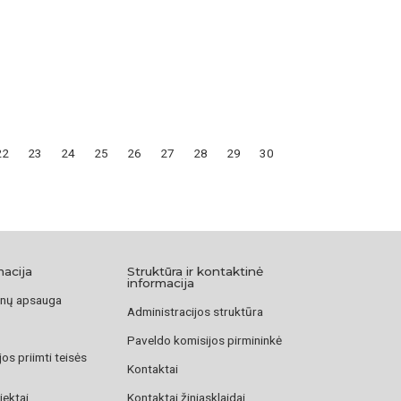
22
23
24
25
26
27
28
29
30
macija
Struktūra ir kontaktinė
informacija
nų apsauga
Administracijos struktūra
Paveldo komisijos pirmininkė
os priimti teisės
Kontaktai
jektai
Kontaktai žiniasklaidai