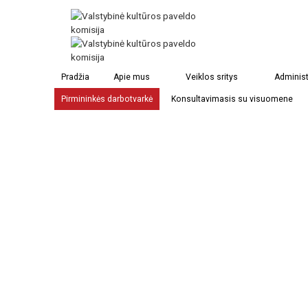
Pradžia
Apie mus
Veiklos sritys
Administ
Pirmininkės darbotvarkė
Konsultavimasis su visuomene