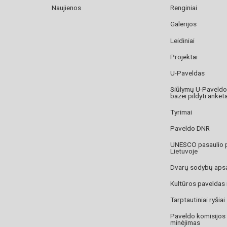
Naujienos
Renginiai
Galerijos
Leidiniai
Projektai
U-Paveldas
Siūlymų U-Paveld
bazei pildyti anket
Tyrimai
Paveldo DNR
UNESCO pasaulio 
Lietuvoje
Dvarų sodybų aps
Kultūros paveldas
Tarptautiniai ryšiai
Paveldo komisijos
minėjimas