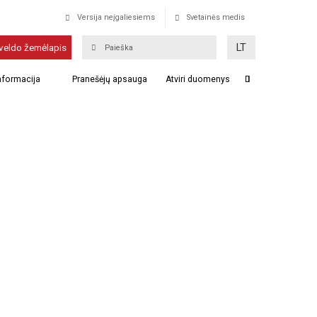
Versija neįgaliesiems
Svetainės medis
LT
veldo žemėlapis
informacija
Pranešėjų apsauga
Atviri duomenys