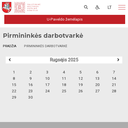
LT
U-Paveldo žemėlapis
Pirmininkės darbotvarkė
PRADŽIA
PIRMININKĖS DARBOTVARKĖ
Rugsėjis 2025
1
2
3
4
5
6
7
8
9
10
11
12
13
14
15
16
17
18
19
20
21
22
23
24
25
26
27
28
29
30