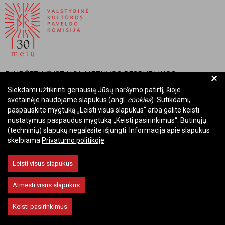
BIUDŽETINĖ ĮSTAIGA LIETUVOS RESPUBLIKOS
+
VALSTYBINĖ KULTŪROS PAVELDO KOMISIJA
Siekdami užtikrinti geriausią Jūsų naršymo patirtį, šioje
svetainėje naudojame slapukus (angl.
cookies
). Sutikdami,
Įmonės kodas: Juridinių asmenų registre 288700520
paspauskite mygtuką „Leisti visus slapukus“ arba galite keisti
Adresas: Rūdninkų g. 13, 01135 Vilnius
nustatymus paspaudus mygtuką „Keisti pasirinkimus“. Būtinųjų
Telefonas: +370 699 13972
(techninių) slapukų negalėsite išjungti. Informacija apie slapukus
skelbiama
Privatumo politikoje
.
El. paštas: komisija@vkpk.lt
BENDRAUKIME
Leisti visus slapukus
Atmesti visus slapukus
© 2026 Valstybinė kultūros paveldo komisija. Visos teisės saugomos.
Keisti pasirinkimus
Keisti slapukų nustatymus