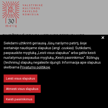
BIUDŽETINĖ ĮSTAIGA LIETUVOS RESPUBLIKOS
+
VALSTYBINĖ KULTŪROS PAVELDO KOMISIJA
Siekdami užtikrinti geriausią Jūsų naršymo patirtį, šioje
svetainėje naudojame slapukus (angl.
cookies
). Sutikdami,
Įmonės kodas: Juridinių asmenų registre 288700520
paspauskite mygtuką „Leisti visus slapukus“ arba galite keisti
Adresas: Rūdninkų g. 13, 01135 Vilnius
nustatymus paspaudus mygtuką „Keisti pasirinkimus“. Būtinųjų
Telefonas: +370 699 13972
(techninių) slapukų negalėsite išjungti. Informacija apie slapukus
skelbiama
Privatumo politikoje
.
El. paštas: komisija@vkpk.lt
BENDRAUKIME
Leisti visus slapukus
Atmesti visus slapukus
© 2026 Valstybinė kultūros paveldo komisija. Visos teisės saugomos.
Keisti pasirinkimus
Keisti slapukų nustatymus