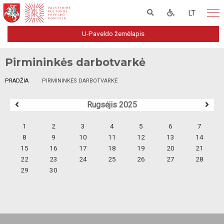
LT
U-Paveldo žemėlapis
Pirmininkės darbotvarkė
PRADŽIA
PIRMININKĖS DARBOTVARKĖ
Rugsėjis 2025
1
2
3
4
5
6
7
8
9
10
11
12
13
14
15
16
17
18
19
20
21
22
23
24
25
26
27
28
29
30