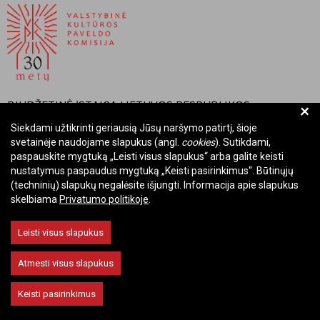
BIUDŽETINĖ ĮSTAIGA LIETUVOS RESPUBLIKOS
+
VALSTYBINĖ KULTŪROS PAVELDO KOMISIJA
Siekdami užtikrinti geriausią Jūsų naršymo patirtį, šioje
svetainėje naudojame slapukus (angl.
cookies
). Sutikdami,
Įmonės kodas: Juridinių asmenų registre 288700520
paspauskite mygtuką „Leisti visus slapukus“ arba galite keisti
Adresas: Rūdninkų g. 13, 01135 Vilnius
nustatymus paspaudus mygtuką „Keisti pasirinkimus“. Būtinųjų
Telefonas: +370 699 13972
(techninių) slapukų negalėsite išjungti. Informacija apie slapukus
skelbiama
Privatumo politikoje
.
El. paštas: komisija@vkpk.lt
BENDRAUKIME
Leisti visus slapukus
Atmesti visus slapukus
© 2026 Valstybinė kultūros paveldo komisija. Visos teisės saugomos.
Keisti pasirinkimus
Keisti slapukų nustatymus