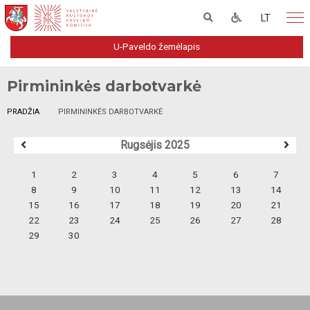
LT
U-Paveldo žemėlapis
Pirmininkės darbotvarkė
PRADŽIA
PIRMININKĖS DARBOTVARKĖ
Rugsėjis 2025
1
2
3
4
5
6
7
8
9
10
11
12
13
14
15
16
17
18
19
20
21
22
23
24
25
26
27
28
29
30