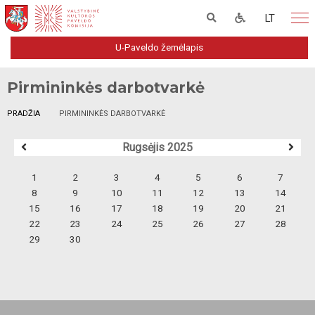
LT
U-Paveldo žemėlapis
Pirmininkės darbotvarkė
PRADŽIA
PIRMININKĖS DARBOTVARKĖ
Rugsėjis 2025
1
2
3
4
5
6
7
8
9
10
11
12
13
14
15
16
17
18
19
20
21
22
23
24
25
26
27
28
29
30