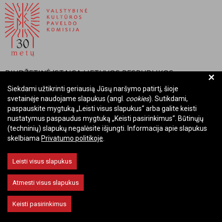
BIUDŽETINĖ ĮSTAIGA LIETUVOS RESPUBLIKOS
+
VALSTYBINĖ KULTŪROS PAVELDO KOMISIJA
Siekdami užtikrinti geriausią Jūsų naršymo patirtį, šioje
svetainėje naudojame slapukus (angl.
cookies
). Sutikdami,
Įmonės kodas: Juridinių asmenų registre 288700520
paspauskite mygtuką „Leisti visus slapukus“ arba galite keisti
Adresas: Rūdninkų g. 13, 01135 Vilnius
nustatymus paspaudus mygtuką „Keisti pasirinkimus“. Būtinųjų
Telefonas: +370 699 13972
(techninių) slapukų negalėsite išjungti. Informacija apie slapukus
skelbiama
Privatumo politikoje
.
El. paštas: komisija@vkpk.lt
BENDRAUKIME
Leisti visus slapukus
Atmesti visus slapukus
© 2026 Valstybinė kultūros paveldo komisija. Visos teisės saugomos.
Keisti pasirinkimus
Keisti slapukų nustatymus