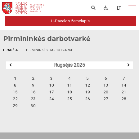
LT
U-Paveldo žemėlapis
Pirmininkės darbotvarkė
PRADŽIA
PIRMININKĖS DARBOTVARKĖ
Rugsėjis 2025
1
2
3
4
5
6
7
8
9
10
11
12
13
14
15
16
17
18
19
20
21
22
23
24
25
26
27
28
29
30