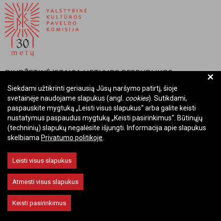
BIUDŽETINĖ ĮSTAIGA LIETUVOS RESPUBLIKOS
+
VALSTYBINĖ KULTŪROS PAVELDO KOMISIJA
Siekdami užtikrinti geriausią Jūsų naršymo patirtį, šioje
svetainėje naudojame slapukus (angl.
cookies
). Sutikdami,
Įmonės kodas: Juridinių asmenų registre 288700520
paspauskite mygtuką „Leisti visus slapukus“ arba galite keisti
Adresas: Rūdninkų g. 13, 01135 Vilnius
nustatymus paspaudus mygtuką „Keisti pasirinkimus“. Būtinųjų
Telefonas: +370 699 13972
(techninių) slapukų negalėsite išjungti. Informacija apie slapukus
skelbiama
Privatumo politikoje
.
El. paštas: komisija@vkpk.lt
BENDRAUKIME
Leisti visus slapukus
Atmesti visus slapukus
© 2026 Valstybinė kultūros paveldo komisija. Visos teisės saugomos.
Keisti pasirinkimus
Keisti slapukų nustatymus