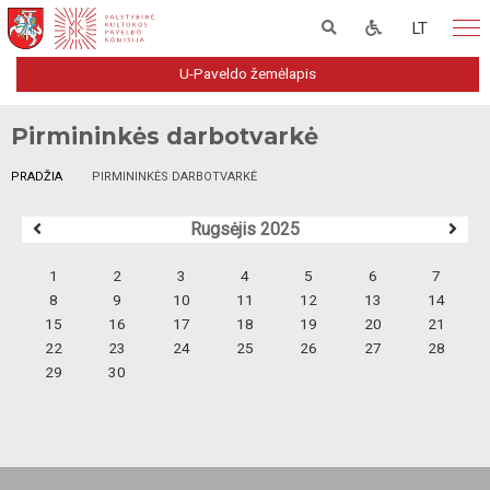
LT
U-Paveldo žemėlapis
Pirmininkės darbotvarkė
PRADŽIA
PIRMININKĖS DARBOTVARKĖ
Rugsėjis 2025
1
2
3
4
5
6
7
8
9
10
11
12
13
14
15
16
17
18
19
20
21
22
23
24
25
26
27
28
29
30