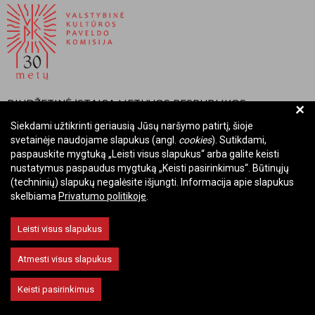
BIUDŽETINĖ ĮSTAIGA LIETUVOS RESPUBLIKOS
+
VALSTYBINĖ KULTŪROS PAVELDO KOMISIJA
Siekdami užtikrinti geriausią Jūsų naršymo patirtį, šioje
svetainėje naudojame slapukus (angl.
cookies
). Sutikdami,
Įmonės kodas: Juridinių asmenų registre 288700520
paspauskite mygtuką „Leisti visus slapukus“ arba galite keisti
Adresas: Rūdninkų g. 13, 01135 Vilnius
nustatymus paspaudus mygtuką „Keisti pasirinkimus“. Būtinųjų
Telefonas: +370 699 13972
(techninių) slapukų negalėsite išjungti. Informacija apie slapukus
skelbiama
Privatumo politikoje
.
El. paštas: komisija@vkpk.lt
BENDRAUKIME
Leisti visus slapukus
Atmesti visus slapukus
© 2026 Valstybinė kultūros paveldo komisija. Visos teisės saugomos.
Keisti pasirinkimus
Keisti slapukų nustatymus