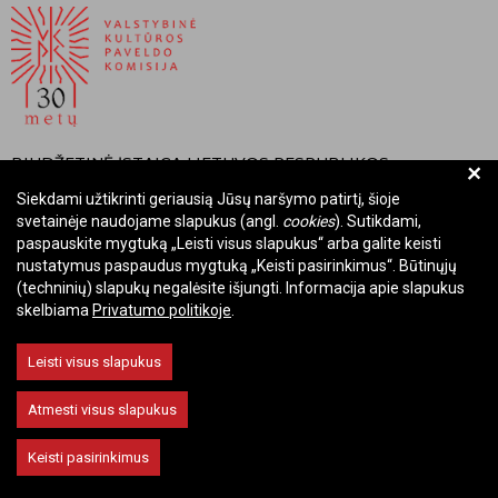
BIUDŽETINĖ ĮSTAIGA LIETUVOS RESPUBLIKOS
+
VALSTYBINĖ KULTŪROS PAVELDO KOMISIJA
Siekdami užtikrinti geriausią Jūsų naršymo patirtį, šioje
svetainėje naudojame slapukus (angl.
cookies
). Sutikdami,
Įmonės kodas: Juridinių asmenų registre 288700520
paspauskite mygtuką „Leisti visus slapukus“ arba galite keisti
Adresas: Rūdninkų g. 13, 01135 Vilnius
nustatymus paspaudus mygtuką „Keisti pasirinkimus“. Būtinųjų
Telefonas: +370 699 13972
(techninių) slapukų negalėsite išjungti. Informacija apie slapukus
skelbiama
Privatumo politikoje
.
El. paštas: komisija@vkpk.lt
BENDRAUKIME
Leisti visus slapukus
Atmesti visus slapukus
© 2026 Valstybinė kultūros paveldo komisija. Visos teisės saugomos.
Keisti pasirinkimus
Keisti slapukų nustatymus