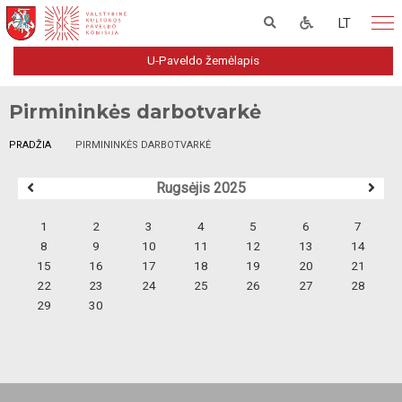
LT
U-Paveldo žemėlapis
Pirmininkės darbotvarkė
PRADŽIA
PIRMININKĖS DARBOTVARKĖ
Rugsėjis 2025
1
2
3
4
5
6
7
8
9
10
11
12
13
14
15
16
17
18
19
20
21
22
23
24
25
26
27
28
29
30