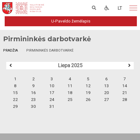
LT
U-Paveldo žemėlapis
Pirmininkės darbotvarkė
PRADŽIA
PIRMININKĖS DARBOTVARKĖ
Liepa 2025
1
2
3
4
5
6
7
8
9
10
11
12
13
14
15
16
17
18
19
20
21
22
23
24
25
26
27
28
29
30
31