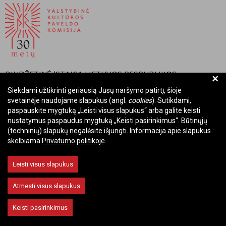
BIUDŽETINĖ ĮSTAIGA LIETUVOS RESPUBLIKOS
+
VALSTYBINĖ KULTŪROS PAVELDO KOMISIJA
Siekdami užtikrinti geriausią Jūsų naršymo patirtį, šioje
svetainėje naudojame slapukus (angl.
cookies
). Sutikdami,
Įmonės kodas: Juridinių asmenų registre 288700520
paspauskite mygtuką „Leisti visus slapukus“ arba galite keisti
Adresas: Rūdninkų g. 13, 01135 Vilnius
nustatymus paspaudus mygtuką „Keisti pasirinkimus“. Būtinųjų
Telefonas: +370 699 13972
(techninių) slapukų negalėsite išjungti. Informacija apie slapukus
skelbiama
Privatumo politikoje
.
El. paštas: komisija@vkpk.lt
BENDRAUKIME
Leisti visus slapukus
Atmesti visus slapukus
© 2026 Valstybinė kultūros paveldo komisija. Visos teisės saugomos.
Keisti pasirinkimus
Keisti slapukų nustatymus