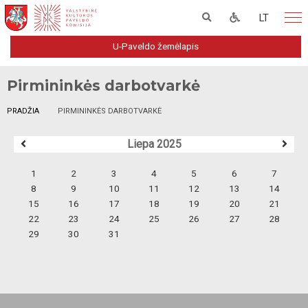
LT
U-Paveldo žemėlapis
Pirmininkės darbotvarkė
PRADŽIA
PIRMININKĖS DARBOTVARKĖ
Liepa 2025
1
2
3
4
5
6
7
8
9
10
11
12
13
14
15
16
17
18
19
20
21
22
23
24
25
26
27
28
29
30
31