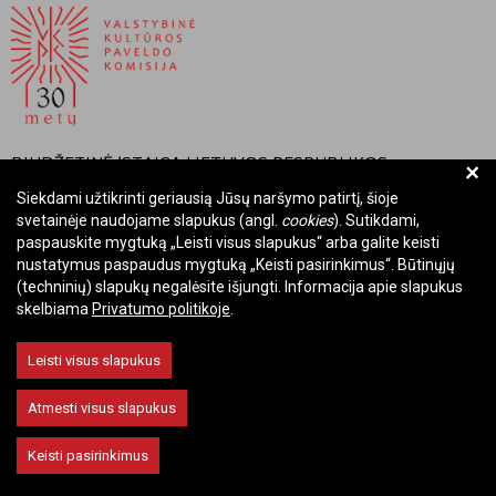
BIUDŽETINĖ ĮSTAIGA LIETUVOS RESPUBLIKOS
+
VALSTYBINĖ KULTŪROS PAVELDO KOMISIJA
Siekdami užtikrinti geriausią Jūsų naršymo patirtį, šioje
svetainėje naudojame slapukus (angl.
cookies
). Sutikdami,
Įmonės kodas: Juridinių asmenų registre 288700520
paspauskite mygtuką „Leisti visus slapukus“ arba galite keisti
Adresas: Rūdninkų g. 13, 01135 Vilnius
nustatymus paspaudus mygtuką „Keisti pasirinkimus“. Būtinųjų
Telefonas: +370 699 13972
(techninių) slapukų negalėsite išjungti. Informacija apie slapukus
skelbiama
Privatumo politikoje
.
El. paštas: komisija@vkpk.lt
BENDRAUKIME
Leisti visus slapukus
Atmesti visus slapukus
© 2026 Valstybinė kultūros paveldo komisija. Visos teisės saugomos.
Keisti pasirinkimus
Keisti slapukų nustatymus