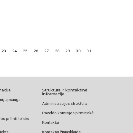
23
24
25
26
27
28
29
30
31
macija
Struktūra ir kontaktinė
informacija
nų apsauga
Administracijos struktūra
Paveldo komisijos pirmininkė
os priimti teisės
Kontaktai
jektai
Kontaktai žiniasklaidai