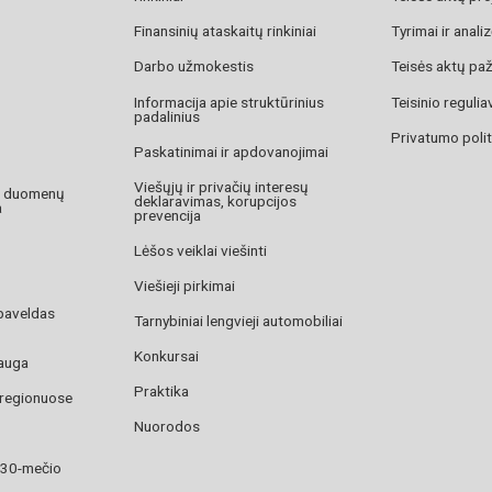
Finansinių ataskaitų rinkiniai
Tyrimai ir anali
Darbo užmokestis
Teisės aktų pa
Informacija apie struktūrinius
Teisinio reguli
padalinius
Privatumo polit
Paskatinimai ir apdovanojimai
Viešųjų ir privačių interesų
o duomenų
deklaravimas, korupcijos
a
prevencija
Lėšos veiklai viešinti
Viešieji pirkimai
paveldas
Tarnybiniai lengvieji automobiliai
Konkursai
auga
Praktika
 regionuose
Nuorodos
 30-mečio