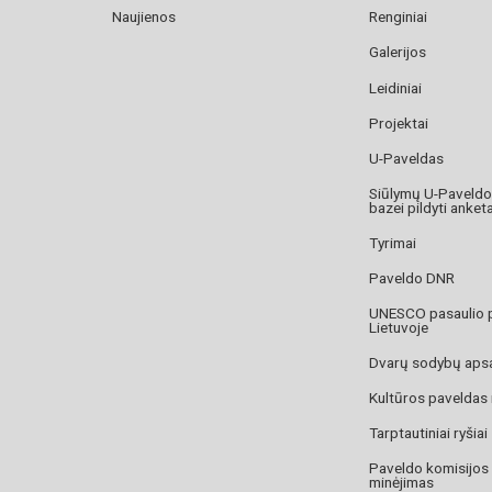
Naujienos
Renginiai
Galerijos
Leidiniai
Projektai
U-Paveldas
Siūlymų U-Paveld
bazei pildyti anket
Tyrimai
Paveldo DNR
UNESCO pasaulio 
Lietuvoje
Dvarų sodybų aps
Kultūros paveldas
Tarptautiniai ryšiai
Paveldo komisijos
minėjimas