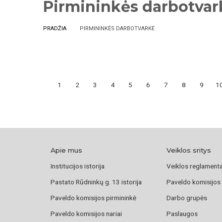
Pirmininkės darbotvar
PRADŽIA
PIRMININKĖS DARBOTVARKĖ
1
2
3
4
5
6
7
8
9
1
Apie mus
Veiklos sritys
Institucijos istorija
Veiklos reglament
Pastato Rūdninkų g. 13 istorija
Paveldo komisijos
Paveldo komisijos pirmininkė
Darbo grupės
Paveldo komisijos nariai
Paslaugos