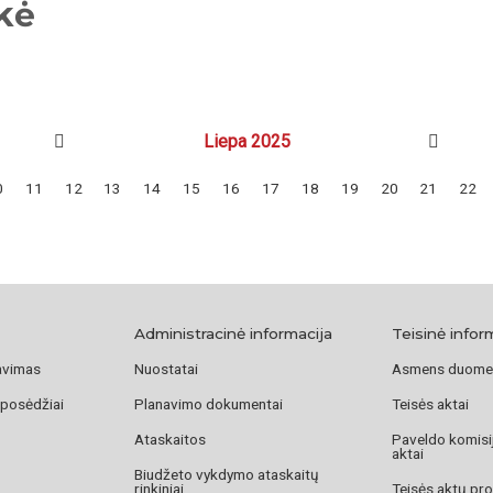
kė
Liepa 2025
0
11
12
13
14
15
16
17
18
19
20
21
22
Administracinė informacija
Teisinė infor
avimas
Nuostatai
Asmens duome
 posėdžiai
Planavimo dokumentai
Teisės aktai
Ataskaitos
Paveldo komisij
aktai
Biudžeto vykdymo ataskaitų
rinkiniai
Teisės aktų pro