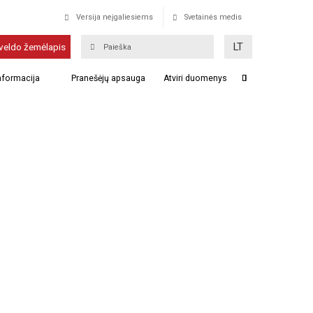
Versija neįgaliesiems
Svetainės medis
LT
veldo žemėlapis
informacija
Pranešėjų apsauga
Atviri duomenys