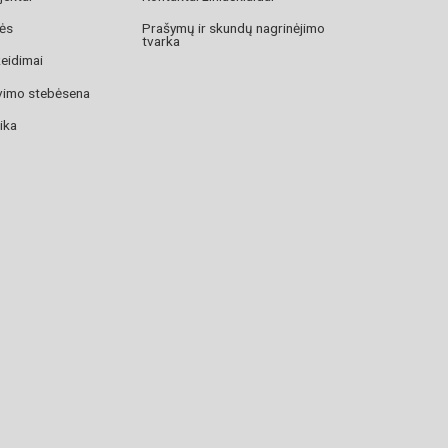
zės
Prašymų ir skundų nagrinėjimo
tvarka
žeidimai
avimo stebėsena
ika