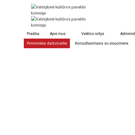
Pradžia
Apie mus
Veiklos sritys
Administ
Pirmininkės darbotvarkė
Konsultavimasis su visuomene