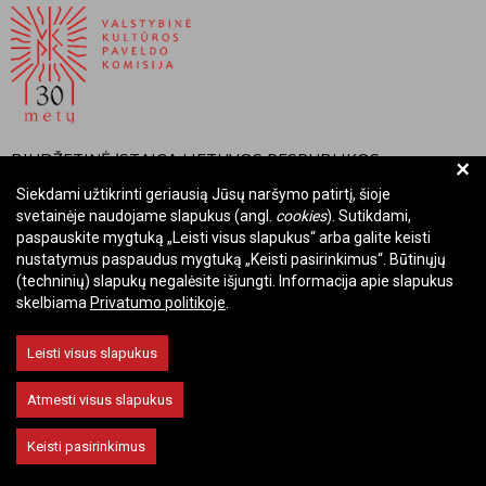
BIUDŽETINĖ ĮSTAIGA LIETUVOS RESPUBLIKOS
+
VALSTYBINĖ KULTŪROS PAVELDO KOMISIJA
Siekdami užtikrinti geriausią Jūsų naršymo patirtį, šioje
svetainėje naudojame slapukus (angl.
cookies
). Sutikdami,
Įmonės kodas: Juridinių asmenų registre 288700520
paspauskite mygtuką „Leisti visus slapukus“ arba galite keisti
Adresas: Rūdninkų g. 13, 01135 Vilnius
nustatymus paspaudus mygtuką „Keisti pasirinkimus“. Būtinųjų
Telefonas: +370 699 13972
(techninių) slapukų negalėsite išjungti. Informacija apie slapukus
skelbiama
Privatumo politikoje
.
El. paštas: komisija@vkpk.lt
BENDRAUKIME
Leisti visus slapukus
Atmesti visus slapukus
© 2026 Valstybinė kultūros paveldo komisija. Visos teisės saugomos.
Keisti pasirinkimus
Keisti slapukų nustatymus