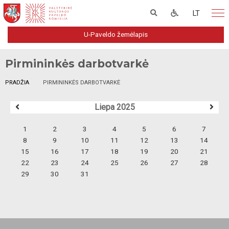
LT
U-Paveldo žemėlapis
Pirmininkės darbotvarkė
PRADŽIA
PIRMININKĖS DARBOTVARKĖ
Liepa 2025
1
2
3
4
5
6
7
8
9
10
11
12
13
14
15
16
17
18
19
20
21
22
23
24
25
26
27
28
29
30
31