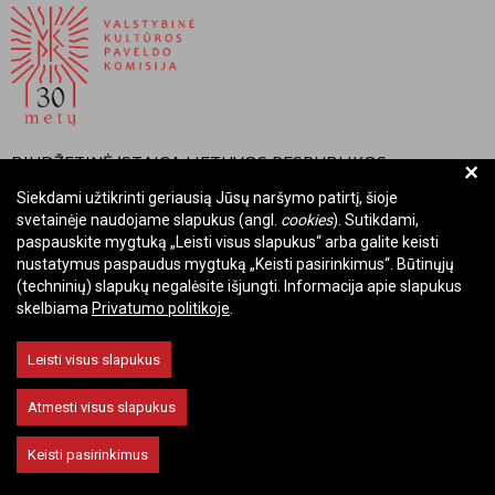
BIUDŽETINĖ ĮSTAIGA LIETUVOS RESPUBLIKOS
+
VALSTYBINĖ KULTŪROS PAVELDO KOMISIJA
Siekdami užtikrinti geriausią Jūsų naršymo patirtį, šioje
svetainėje naudojame slapukus (angl.
cookies
). Sutikdami,
Įmonės kodas: Juridinių asmenų registre 288700520
paspauskite mygtuką „Leisti visus slapukus“ arba galite keisti
Adresas: Rūdninkų g. 13, 01135 Vilnius
nustatymus paspaudus mygtuką „Keisti pasirinkimus“. Būtinųjų
Telefonas: +370 699 13972
(techninių) slapukų negalėsite išjungti. Informacija apie slapukus
skelbiama
Privatumo politikoje
.
El. paštas: komisija@vkpk.lt
BENDRAUKIME
Leisti visus slapukus
Atmesti visus slapukus
© 2026 Valstybinė kultūros paveldo komisija. Visos teisės saugomos.
Keisti pasirinkimus
Keisti slapukų nustatymus