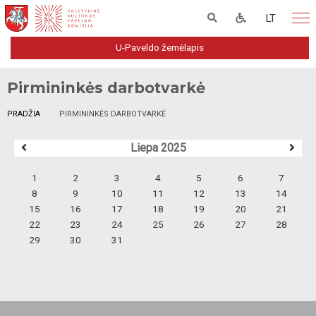
LT
U-Paveldo žemėlapis
Pirmininkės darbotvarkė
PRADŽIA
PIRMININKĖS DARBOTVARKĖ
Liepa 2025
1
2
3
4
5
6
7
8
9
10
11
12
13
14
15
16
17
18
19
20
21
22
23
24
25
26
27
28
29
30
31