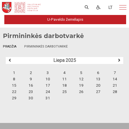
LT
U-Paveldo žemėlapis
Pirmininkės darbotvarkė
PRADŽIA
PIRMININKĖS DARBOTVARKĖ
Liepa 2025
1
2
3
4
5
6
7
8
9
10
11
12
13
14
15
16
17
18
19
20
21
22
23
24
25
26
27
28
29
30
31