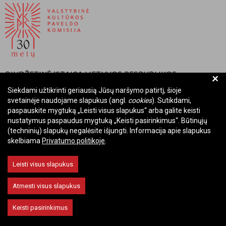
BIUDŽETINĖ ĮSTAIGA LIETUVOS RESPUBLIKOS
+
VALSTYBINĖ KULTŪROS PAVELDO KOMISIJA
Siekdami užtikrinti geriausią Jūsų naršymo patirtį, šioje
svetainėje naudojame slapukus (angl.
cookies
). Sutikdami,
Įmonės kodas: Juridinių asmenų registre 288700520
paspauskite mygtuką „Leisti visus slapukus“ arba galite keisti
Adresas: Rūdninkų g. 13, 01135 Vilnius
nustatymus paspaudus mygtuką „Keisti pasirinkimus“. Būtinųjų
Telefonas: +370 699 13972
(techninių) slapukų negalėsite išjungti. Informacija apie slapukus
skelbiama
Privatumo politikoje
.
El. paštas: komisija@vkpk.lt
BENDRAUKIME
Leisti visus slapukus
Atmesti visus slapukus
© 2026 Valstybinė kultūros paveldo komisija. Visos teisės saugomos.
Keisti pasirinkimus
Keisti slapukų nustatymus