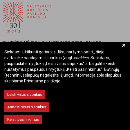
BIUDŽETINĖ ĮSTAIGA LIETUVOS RESPUBLIKOS
+
VALSTYBINĖ KULTŪROS PAVELDO KOMISIJA
Siekdami užtikrinti geriausią Jūsų naršymo patirtį, šioje
svetainėje naudojame slapukus (angl.
cookies
). Sutikdami,
Įmonės kodas: Juridinių asmenų registre 288700520
paspauskite mygtuką „Leisti visus slapukus“ arba galite keisti
Adresas: Rūdninkų g. 13, 01135 Vilnius
nustatymus paspaudus mygtuką „Keisti pasirinkimus“. Būtinųjų
Telefonas: +370 699 13972
(techninių) slapukų negalėsite išjungti. Informacija apie slapukus
skelbiama
Privatumo politikoje
.
El. paštas: komisija@vkpk.lt
BENDRAUKIME
Leisti visus slapukus
Atmesti visus slapukus
© 2026 Valstybinė kultūros paveldo komisija. Visos teisės saugomos.
Keisti pasirinkimus
Keisti slapukų nustatymus