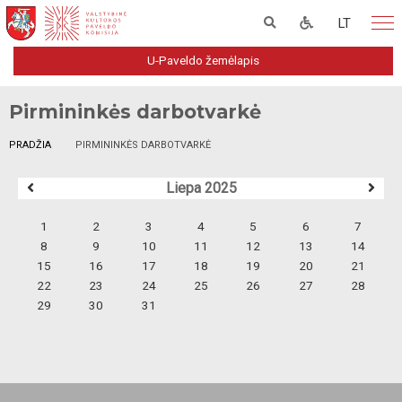
LT
U-Paveldo žemėlapis
Pirmininkės darbotvarkė
PRADŽIA
PIRMININKĖS DARBOTVARKĖ
Liepa 2025
1
2
3
4
5
6
7
8
9
10
11
12
13
14
15
16
17
18
19
20
21
22
23
24
25
26
27
28
29
30
31