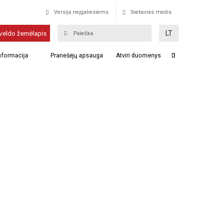
Versija neįgaliesiems
Svetainės medis
LT
veldo žemėlapis
informacija
Pranešėjų apsauga
Atviri duomenys