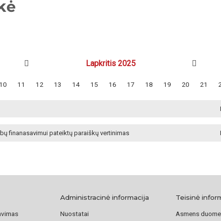
kė
Lapkritis 2025
10
11
12
13
14
15
16
17
18
19
20
21
rbų finanasavimui pateiktų paraiškų vertinimas
Administracinė informacija
Teisinė infor
avimas
Nuostatai
Asmens duome