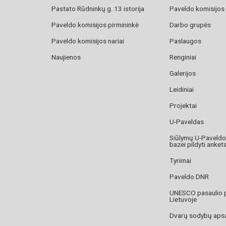
Pastato Rūdninkų g. 13 istorija
Paveldo komisijos
Paveldo komisijos pirmininkė
Darbo grupės
Paveldo komisijos nariai
Paslaugos
Naujienos
Renginiai
Galerijos
Leidiniai
Projektai
U-Paveldas
Siūlymų U-Paveld
bazei pildyti anket
Tyrimai
Paveldo DNR
UNESCO pasaulio 
Lietuvoje
Dvarų sodybų aps