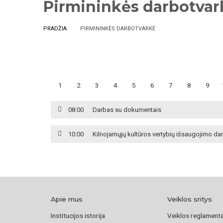
Pirmininkės darbotvar
PRADŽIA
PIRMININKĖS DARBOTVARKĖ
1
2
3
4
5
6
7
8
9
08:00
Darbas su dokumentais
10:00
Kilnojamųjų kultūros vertybių išsaugojimo da
Apie mus
Veiklos sritys
Institucijos istorija
Veiklos reglament