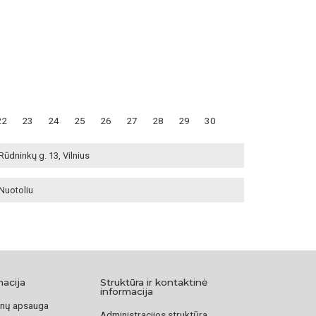
22
23
24
25
26
27
28
29
30
Rūdninkų g. 13, Vilnius
Nuotoliu
macija
Struktūra ir kontaktinė
informacija
nų apsauga
Administracijos struktūra