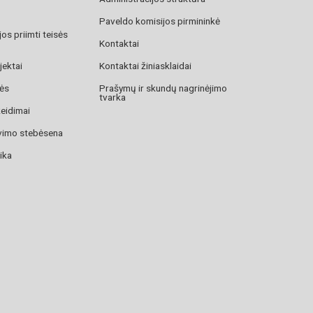
Paveldo komisijos pirmininkė
os priimti teisės
Kontaktai
jektai
Kontaktai žiniasklaidai
zės
Prašymų ir skundų nagrinėjimo
tvarka
žeidimai
avimo stebėsena
ika