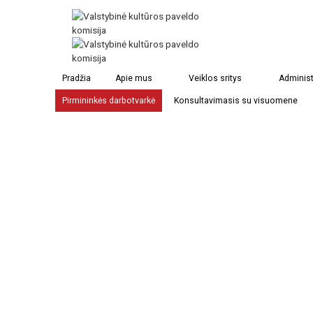
Pradžia
Apie mus
Veiklos sritys
Administ
Pirmininkės darbotvarkė
Konsultavimasis su visuomene