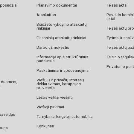
 posėdžiai
Planavimo dokumentai
Teisės aktai
Ataskaitos
Paveldo komisij
aktai
Biudžeto vykdymo ataskaitų
rinkiniai
Teisės aktų pro
Finansinių ataskaitų rinkiniai
Tyrimai ir anali
Darbo užmokestis
Teisės aktų pa
Informacija apie struktūrinius
Teisinio reguli
padalinius
Privatumo polit
Paskatinimai ir apdovanojimai
Viešųjų ir privačių interesų
o duomenų
deklaravimas, korupcijos
a
prevencija
Lėšos veiklai viešinti
Viešieji pirkimai
paveldas
Tarnybiniai lengvieji automobiliai
Konkursai
auga