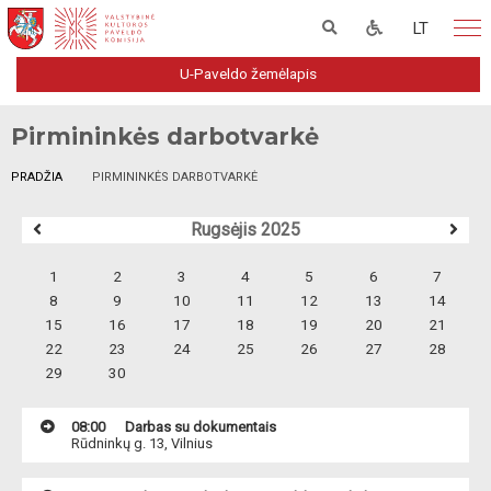
LT
U-Paveldo žemėlapis
Pirmininkės darbotvarkė
PRADŽIA
PIRMININKĖS DARBOTVARKĖ
Rugsėjis 2025
1
2
3
4
5
6
7
8
9
10
11
12
13
14
15
16
17
18
19
20
21
22
23
24
25
26
27
28
29
30
08:00
Darbas su dokumentais
Rūdninkų g. 13, Vilnius