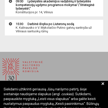
09:00
Lyderystės akademijos vadybinių ir lyderystės
kompetencijų ugdymo programos mokymai \"Strateginė
lyderystė\"
Konstitucijos pr. 14, Vilnius
15:30
Darbinė išvyka po Liuteronų sodą
K. Kalinausko ir V. Mykolaičio-Putino gatvių sankryža už
Vilniaus santuokų rūmų
+
Siekdami užtikrinti geriausią Jūsų naršymo patirtį, šioje
BIUDŽETINĖ ĮSTAIGA LIETUVOS RESPUBLIKOS
svetainėje naudojame slapukus (angl.
cookies
). Sutikdami,
VALSTYBINĖ KULTŪROS PAVELDO KOMISIJA
paspauskite mygtuką „Leisti visus slapukus“ arba galite keisti
nustatymus paspaudus mygtuką „Keisti pasirinkimus“. Būtinųjų
Įmonės kodas: Juridinių asmenų registre 288700520