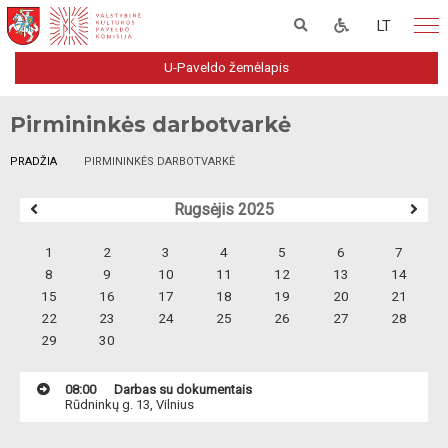
LT
U-Paveldo žemėlapis
Pirmininkės darbotvarkė
PRADŽIA
PIRMININKĖS DARBOTVARKĖ
Rugsėjis 2025
1
2
3
4
5
6
7
8
9
10
11
12
13
14
15
16
17
18
19
20
21
22
23
24
25
26
27
28
29
30
08:00
Darbas su dokumentais
Rūdninkų g. 13, Vilnius