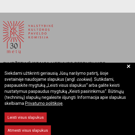
BIUDŽETINĖ ĮSTAIGA LIETUVOS RESPUBLIKOS
+
VALSTYBINĖ KULTŪROS PAVELDO KOMISIJA
Siekdami užtikrinti geriausią Jūsų naršymo patirtį, šioje
svetainėje naudojame slapukus (angl.
cookies
). Sutikdami,
Įmonės kodas: Juridinių asmenų registre 288700520
paspauskite mygtuką „Leisti visus slapukus“ arba galite keisti
Adresas: Rūdninkų g. 13, 01135 Vilnius
nustatymus paspaudus mygtuką „Keisti pasirinkimus“. Būtinųjų
Telefonas: +370 699 13972
(techninių) slapukų negalėsite išjungti. Informacija apie slapukus
skelbiama
Privatumo politikoje
.
El. paštas: komisija@vkpk.lt
BENDRAUKIME
Leisti visus slapukus
Atmesti visus slapukus