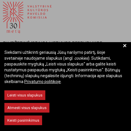
BIUDŽETINĖ ĮSTAIGA LIETUVOS RESPUBLIKOS
+
VALSTYBINĖ KULTŪROS PAVELDO KOMISIJA
Siekdami užtikrinti geriausią Jūsų naršymo patirtį, šioje
svetainėje naudojame slapukus (angl.
cookies
). Sutikdami,
Įmonės kodas: Juridinių asmenų registre 288700520
paspauskite mygtuką „Leisti visus slapukus“ arba galite keisti
Adresas: Rūdninkų g. 13, 01135 Vilnius
nustatymus paspaudus mygtuką „Keisti pasirinkimus“. Būtinųjų
Telefonas: +370 699 13972
(techninių) slapukų negalėsite išjungti. Informacija apie slapukus
skelbiama
Privatumo politikoje
.
El. paštas: komisija@vkpk.lt
BENDRAUKIME
Leisti visus slapukus
Atmesti visus slapukus
© 2026 Valstybinė kultūros paveldo komisija. Visos teisės saugomos.
Keisti pasirinkimus
Keisti slapukų nustatymus