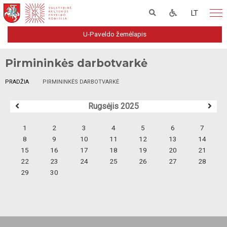
LT
U-Paveldo žemėlapis
Pirmininkės darbotvarkė
PRADŽIA
PIRMININKĖS DARBOTVARKĖ
Rugsėjis 2025
1
2
3
4
5
6
7
8
9
10
11
12
13
14
15
16
17
18
19
20
21
22
23
24
25
26
27
28
29
30