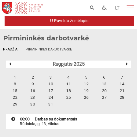
LT
U-Paveldo žemėlapis
Pirmininkės darbotvarkė
PRADŽIA
PIRMININKĖS DARBOTVARKĖ
Rugpjutis 2025
1
2
3
4
5
6
7
8
9
10
11
12
13
14
15
16
17
18
19
20
21
22
23
24
25
26
27
28
29
30
31
08:00
Darbas su dokumentais
Rūdninkų g. 13, Vilnius