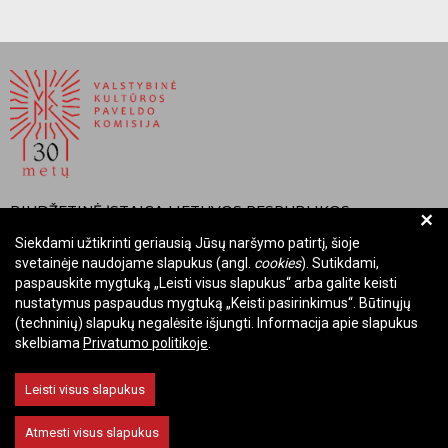
BIUDŽETINĖ ĮSTAIGA LIETUVOS RESPUBLIKOS
+
VALSTYBINĖ KULTŪROS PAVELDO KOMISIJA
Siekdami užtikrinti geriausią Jūsų naršymo patirtį, šioje
svetainėje naudojame slapukus (angl.
cookies
). Sutikdami,
Įmonės kodas: Juridinių asmenų registre 288700520
paspauskite mygtuką „Leisti visus slapukus“ arba galite keisti
Adresas: Rūdninkų g. 13, 01135 Vilnius
nustatymus paspaudus mygtuką „Keisti pasirinkimus“. Būtinųjų
Telefonas: +370 699 13972
(techninių) slapukų negalėsite išjungti. Informacija apie slapukus
skelbiama
Privatumo politikoje
.
El. paštas: komisija@vkpk.lt
BENDRAUKIME
Leisti visus slapukus
Atmesti visus slapukus