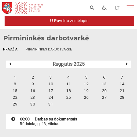
LT
U-Paveldo žemėlapis
Pirmininkės darbotvarkė
PRADŽIA
PIRMININKĖS DARBOTVARKĖ
Rugpjutis 2025
1
2
3
4
5
6
7
8
9
10
11
12
13
14
15
16
17
18
19
20
21
22
23
24
25
26
27
28
29
30
31
08:00
Darbas su dokumentais
Rūdninkų g. 13, Vilnius