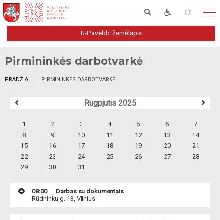
LT
U-Paveldo žemėlapis
Pirmininkės darbotvarkė
PRADŽIA
PIRMININKĖS DARBOTVARKĖ
Rugpjutis 2025
1
2
3
4
5
6
7
8
9
10
11
12
13
14
15
16
17
18
19
20
21
22
23
24
25
26
27
28
29
30
31
08:00
Darbas su dokumentais
Rūdninkų g. 13, Vilnius