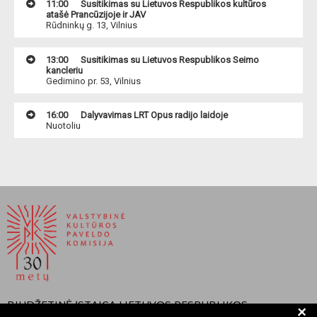
11:00
Susitikimas su Lietuvos Respublikos kultūros
atašė Prancūzijoje ir JAV
Rūdninkų g. 13, Vilnius
13:00
Susitikimas su Lietuvos Respublikos Seimo
kancleriu
Gedimino pr. 53, Vilnius
16:00
Dalyvavimas LRT Opus radijo laidoje
Nuotoliu
BIUDŽETINĖ ĮSTAIGA LIETUVOS RESPUBLIKOS
+