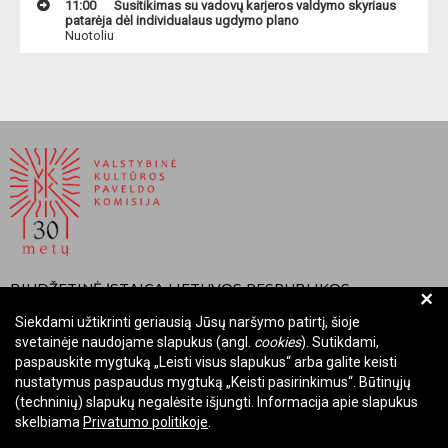
11:00
Susitikimas su vadovų karjeros valdymo skyriaus
patarėja dėl individualaus ugdymo plano
Nuotoliu
BIUDŽETINĖ ĮSTAIGA LIETUVOS RESPUBLIKOS
+
VALSTYBINĖ KULTŪROS PAVELDO KOMISIJA
Siekdami užtikrinti geriausią Jūsų naršymo patirtį, šioje
svetainėje naudojame slapukus (angl.
cookies
). Sutikdami,
Įmonės kodas: Juridinių asmenų registre 288700520
paspauskite mygtuką „Leisti visus slapukus“ arba galite keisti
Adresas: Rūdninkų g. 13, 01135 Vilnius
nustatymus paspaudus mygtuką „Keisti pasirinkimus“. Būtinųjų
Telefonas: +370 699 13972
(techninių) slapukų negalėsite išjungti. Informacija apie slapukus
El. paštas: komisija@vkpk.lt
skelbiama
Privatumo politikoje
.