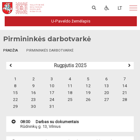
LT
U-Paveldo žemėlapis
Pirmininkės darbotvarkė
PRADŽIA
PIRMININKĖS DARBOTVARKĖ
Rugpjutis 2025
1
2
3
4
5
6
7
8
9
10
11
12
13
14
15
16
17
18
19
20
21
22
23
24
25
26
27
28
29
30
31
08:00
Darbas su dokumentais
Rūdninkų g. 13, Vilnius