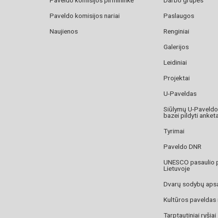
Paveldo komisijos nariai
Paslaugos
Naujienos
Renginiai
Galerijos
Leidiniai
Projektai
U-Paveldas
Siūlymų U-Paveld
bazei pildyti anket
Tyrimai
Paveldo DNR
UNESCO pasaulio 
Lietuvoje
Dvarų sodybų aps
Kultūros paveldas
Tarptautiniai ryšiai