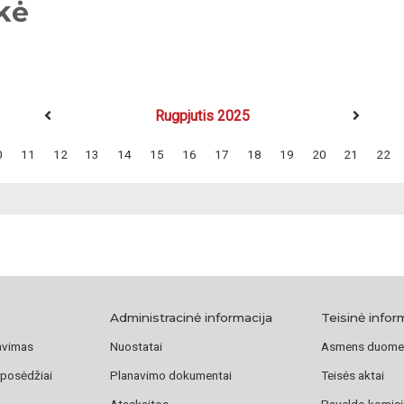
kė
Rugpjutis 2025
0
11
12
13
14
15
16
17
18
19
20
21
22
Administracinė informacija
Teisinė infor
avimas
Nuostatai
Asmens duome
 posėdžiai
Planavimo dokumentai
Teisės aktai
Ataskaitos
Paveldo komisij