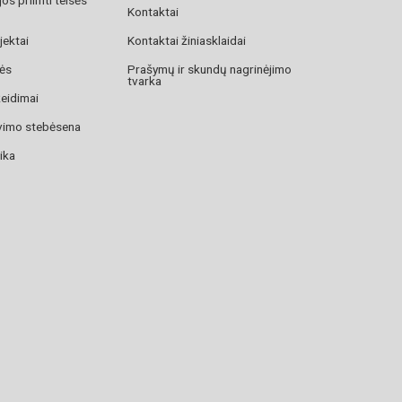
Kontaktai
jektai
Kontaktai žiniasklaidai
zės
Prašymų ir skundų nagrinėjimo
tvarka
žeidimai
avimo stebėsena
ika