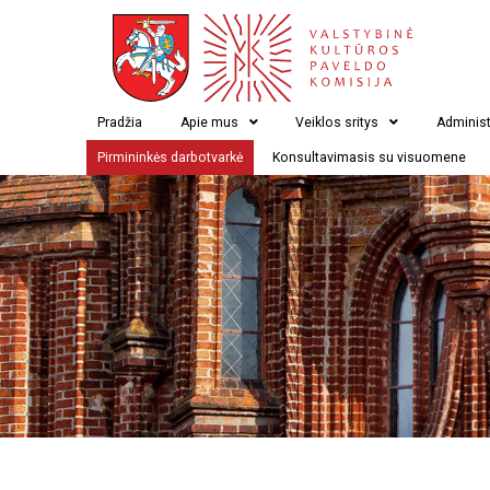
Pradžia
Apie mus
Veiklos sritys
Administ
Pirmininkės darbotvarkė
Konsultavimasis su visuomene