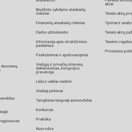
aktai
Biudžeto vykdymo ataskaitų
rinkiniai
Teisės aktų pro
Finansinių ataskaitų rinkiniai
Tyrimai ir anali
Darbo užmokestis
Teisės aktų pa
Informacija apie struktūrinius
Teisinio reguli
padalinius
Privatumo polit
Paskatinimai ir apdovanojimai
Viešųjų ir privačių interesų
o duomenų
deklaravimas, korupcijos
a
prevencija
Lėšos veiklai viešinti
Viešieji pirkimai
paveldas
Tarnybiniai lengvieji automobiliai
Konkursai
auga
Praktika
 regionuose
Nuorodos