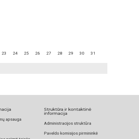
23
24
25
26
27
28
29
30
31
macija
Struktūra ir kontaktinė
informacija
nų apsauga
Administracijos struktūra
Paveldo komisijos pirmininkė
os priimti teisės