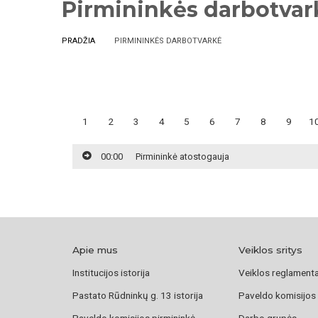
Pirmininkės darbotvar
PRADŽIA
PIRMININKĖS DARBOTVARKĖ
1
2
3
4
5
6
7
8
9
1
00:00
Pirmininkė atostogauja
Apie mus
Veiklos sritys
Institucijos istorija
Veiklos reglament
Pastato Rūdninkų g. 13 istorija
Paveldo komisijos
Paveldo komisijos pirmininkė
Darbo grupės