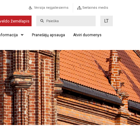
Versija neįgaliesiems
Svetainės medis
LT
veldo žemėlapis
informacija
Pranešėjų apsauga
Atviri duomenys