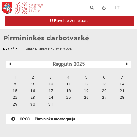
LT
U-Paveldo žemėlapis
Pirmininkės darbotvarkė
PRADŽIA
PIRMININKĖS DARBOTVARKĖ
Rugpjutis 2025
1
2
3
4
5
6
7
8
9
10
11
12
13
14
15
16
17
18
19
20
21
22
23
24
25
26
27
28
29
30
31
00:00
Pirmininkė atostogauja