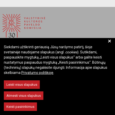
+
Siekdami užtikrinti geriausią Jūsų naršymo patirtį, šioje
BIUDŽETINĖ ĮSTAIGA LIETUVOS RESPUBLIKOS
svetainėje naudojame slapukus (angl.
cookies
). Sutikdami,
VALSTYBINĖ KULTŪROS PAVELDO KOMISIJA
paspauskite mygtuką „Leisti visus slapukus“ arba galite keisti
nustatymus paspaudus mygtuką „Keisti pasirinkimus“. Būtinųjų
Įmonės kodas: Juridinių asmenų registre 288700520
(techninių) slapukų negalėsite išjungti. Informacija apie slapukus
Adresas: Rūdninkų g. 13, 01135 Vilnius
skelbiama
Privatumo politikoje
.
Telefonas: +370 699 13972
El. paštas: komisija@vkpk.lt
Leisti visus slapukus
BENDRAUKIME
Atmesti visus slapukus
Keisti pasirinkimus