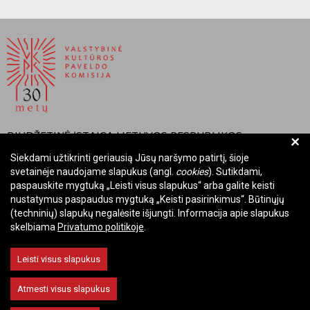
BIUDŽETINĖ ĮSTAIGA LIETUVOS RESPUBLIKOS
+
VALSTYBINĖ KULTŪROS PAVELDO KOMISIJA
Siekdami užtikrinti geriausią Jūsų naršymo patirtį, šioje
svetainėje naudojame slapukus (angl.
cookies
). Sutikdami,
Įmonės kodas: Juridinių asmenų registre 288700520
paspauskite mygtuką „Leisti visus slapukus“ arba galite keisti
Adresas: Rūdninkų g. 13, 01135 Vilnius
nustatymus paspaudus mygtuką „Keisti pasirinkimus“. Būtinųjų
Telefonas: +370 699 13972
(techninių) slapukų negalėsite išjungti. Informacija apie slapukus
skelbiama
Privatumo politikoje
.
El. paštas: komisija@vkpk.lt
BENDRAUKIME
Leisti visus slapukus
Atmesti visus slapukus