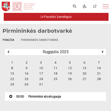
LT
U-Paveldo žemėlapis
Pirmininkės darbotvarkė
PRADŽIA
PIRMININKĖS DARBOTVARKĖ
Rugpjutis 2025
1
2
3
4
5
6
7
8
9
10
11
12
13
14
15
16
17
18
19
20
21
22
23
24
25
26
27
28
29
30
31
00:00
Pirmininkė atostogauja