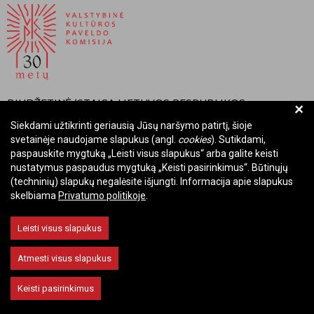
BIUDŽETINĖ ĮSTAIGA LIETUVOS RESPUBLIKOS
+
VALSTYBINĖ KULTŪROS PAVELDO KOMISIJA
Siekdami užtikrinti geriausią Jūsų naršymo patirtį, šioje
svetainėje naudojame slapukus (angl.
cookies
). Sutikdami,
Įmonės kodas: Juridinių asmenų registre 288700520
paspauskite mygtuką „Leisti visus slapukus“ arba galite keisti
Adresas: Rūdninkų g. 13, 01135 Vilnius
nustatymus paspaudus mygtuką „Keisti pasirinkimus“. Būtinųjų
Telefonas: +370 699 13972
(techninių) slapukų negalėsite išjungti. Informacija apie slapukus
skelbiama
Privatumo politikoje
.
El. paštas: komisija@vkpk.lt
BENDRAUKIME
Leisti visus slapukus
Atmesti visus slapukus
© 2026 Valstybinė kultūros paveldo komisija. Visos teisės saugomos.
Keisti pasirinkimus
Keisti slapukų nustatymus