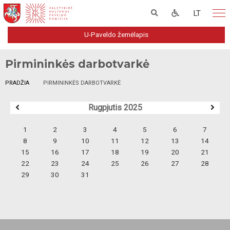
LT
U-Paveldo žemėlapis
Pirmininkės darbotvarkė
PRADŽIA
PIRMININKĖS DARBOTVARKĖ
Rugpjutis 2025
1
2
3
4
5
6
7
8
9
10
11
12
13
14
15
16
17
18
19
20
21
22
23
24
25
26
27
28
29
30
31