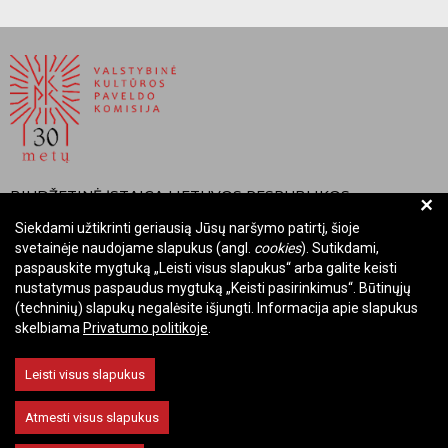
BIUDŽETINĖ ĮSTAIGA LIETUVOS RESPUBLIKOS
+
VALSTYBINĖ KULTŪROS PAVELDO KOMISIJA
Siekdami užtikrinti geriausią Jūsų naršymo patirtį, šioje
svetainėje naudojame slapukus (angl.
cookies
). Sutikdami,
Įmonės kodas: Juridinių asmenų registre 288700520
paspauskite mygtuką „Leisti visus slapukus“ arba galite keisti
Adresas: Rūdninkų g. 13, 01135 Vilnius
nustatymus paspaudus mygtuką „Keisti pasirinkimus“. Būtinųjų
Telefonas: +370 699 13972
(techninių) slapukų negalėsite išjungti. Informacija apie slapukus
skelbiama
Privatumo politikoje
.
El. paštas: komisija@vkpk.lt
BENDRAUKIME
Leisti visus slapukus
Atmesti visus slapukus