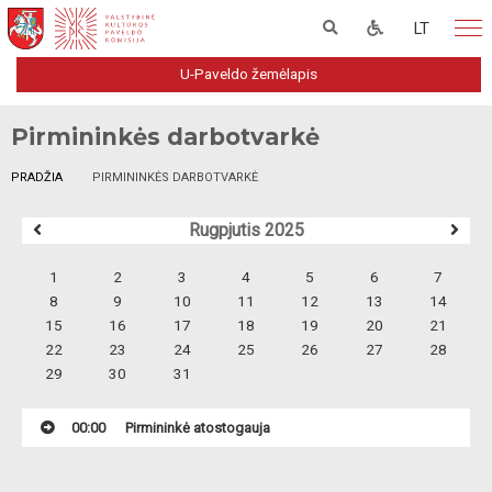
LT
U-Paveldo žemėlapis
Pirmininkės darbotvarkė
PRADŽIA
PIRMININKĖS DARBOTVARKĖ
Rugpjutis 2025
1
2
3
4
5
6
7
8
9
10
11
12
13
14
15
16
17
18
19
20
21
22
23
24
25
26
27
28
29
30
31
00:00
Pirmininkė atostogauja