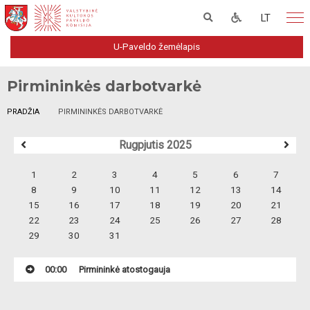
LT
U-Paveldo žemėlapis
Pirmininkės darbotvarkė
PRADŽIA
PIRMININKĖS DARBOTVARKĖ
Rugpjutis 2025
1
2
3
4
5
6
7
8
9
10
11
12
13
14
15
16
17
18
19
20
21
22
23
24
25
26
27
28
29
30
31
00:00
Pirmininkė atostogauja