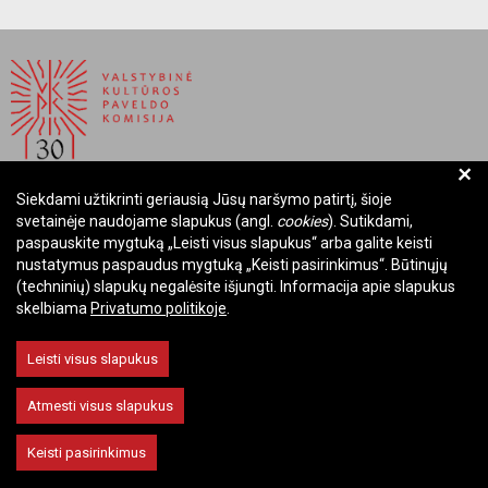
+
Siekdami užtikrinti geriausią Jūsų naršymo patirtį, šioje
BIUDŽETINĖ ĮSTAIGA LIETUVOS RESPUBLIKOS
svetainėje naudojame slapukus (angl.
cookies
). Sutikdami,
VALSTYBINĖ KULTŪROS PAVELDO KOMISIJA
paspauskite mygtuką „Leisti visus slapukus“ arba galite keisti
nustatymus paspaudus mygtuką „Keisti pasirinkimus“. Būtinųjų
Įmonės kodas: Juridinių asmenų registre 288700520
(techninių) slapukų negalėsite išjungti. Informacija apie slapukus
Adresas: Rūdninkų g. 13, 01135 Vilnius
skelbiama
Privatumo politikoje
.
Telefonas: +370 699 13972
El. paštas: komisija@vkpk.lt
Leisti visus slapukus
BENDRAUKIME
Atmesti visus slapukus
Keisti pasirinkimus