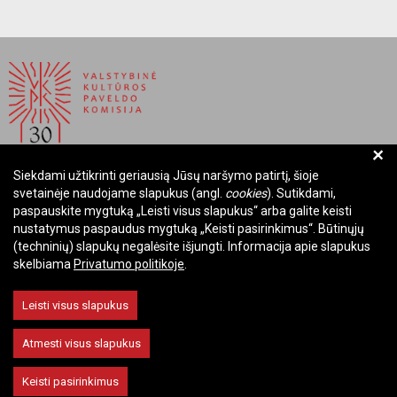
+
Siekdami užtikrinti geriausią Jūsų naršymo patirtį, šioje
BIUDŽETINĖ ĮSTAIGA LIETUVOS RESPUBLIKOS
svetainėje naudojame slapukus (angl.
cookies
). Sutikdami,
VALSTYBINĖ KULTŪROS PAVELDO KOMISIJA
paspauskite mygtuką „Leisti visus slapukus“ arba galite keisti
nustatymus paspaudus mygtuką „Keisti pasirinkimus“. Būtinųjų
Įmonės kodas: Juridinių asmenų registre 288700520
(techninių) slapukų negalėsite išjungti. Informacija apie slapukus
Adresas: Rūdninkų g. 13, 01135 Vilnius
skelbiama
Privatumo politikoje
.
Telefonas: +370 699 13972
El. paštas: komisija@vkpk.lt
Leisti visus slapukus
BENDRAUKIME
Atmesti visus slapukus
Keisti pasirinkimus