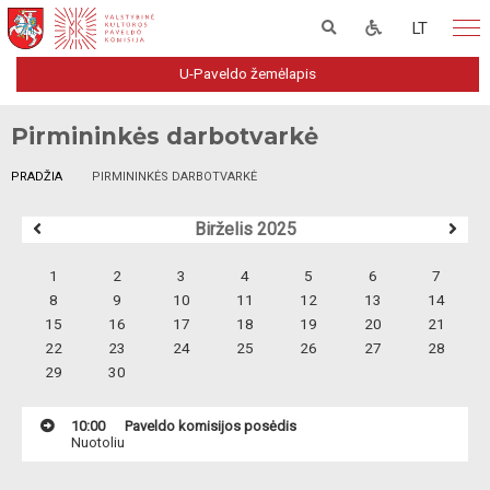
LT
U-Paveldo žemėlapis
Pirmininkės darbotvarkė
PRADŽIA
PIRMININKĖS DARBOTVARKĖ
Birželis 2025
1
2
3
4
5
6
7
8
9
10
11
12
13
14
15
16
17
18
19
20
21
22
23
24
25
26
27
28
29
30
10:00
Paveldo komisijos posėdis
Nuotoliu