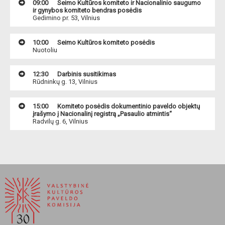
09:00
Seimo Kultūros komiteto ir Nacionalinio saugumo
ir gynybos komiteto bendras posėdis
Gedimino pr. 53, Vilnius
10:00
Seimo Kultūros komiteto posėdis
Nuotoliu
12:30
Darbinis susitikimas
Rūdninkų g. 13, Vilnius
15:00
Komiteto posėdis dokumentinio paveldo objektų
įrašymo į Nacionalinį registrą „Pasaulio atmintis“
Radvilų g. 6, Vilnius