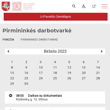
LT
U-Paveldo žemėlapis
Pirmininkės darbotvarkė
PRADŽIA
PIRMININKĖS DARBOTVARKĖ
Birželis 2025
1
2
3
4
5
6
7
8
9
10
11
12
13
14
15
16
17
18
19
20
21
22
23
24
25
26
27
28
29
30
08:00
Darbas su dokumentais
Rūdninkų g. 13, Vilnius