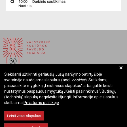
10:00
Darbinis susitikimas
Nuotoliu
+
Siekdami užtikrinti geriausią Jūsų naršymo patirtį, šioje
BIUDŽETINĖ ĮSTAIGA LIETUVOS RESPUBLIKOS
svetainėje naudojame slapukus (angl.
cookies
). Sutikdami,
VALSTYBINĖ KULTŪROS PAVELDO KOMISIJA
paspauskite mygtuką „Leisti visus slapukus“ arba galite keisti
nustatymus paspaudus mygtuką „Keisti pasirinkimus“. Būtinųjų
Įmonės kodas: Juridinių asmenų registre 288700520
(techninių) slapukų negalėsite išjungti. Informacija apie slapukus
Adresas: Rūdninkų g. 13, 01135 Vilnius
skelbiama
Privatumo politikoje
.
Telefonas: +370 699 13972
El. paštas: komisija@vkpk.lt
Leisti visus slapukus
BENDRAUKIME