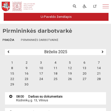
LT
U-Paveldo žemėlapis
Pirmininkės darbotvarkė
PRADŽIA
PIRMININKĖS DARBOTVARKĖ
Birželis 2025
1
2
3
4
5
6
7
8
9
10
11
12
13
14
15
16
17
18
19
20
21
22
23
24
25
26
27
28
29
30
08:00
Darbas su dokumentais
Rūdninkų g. 13, Vilnius